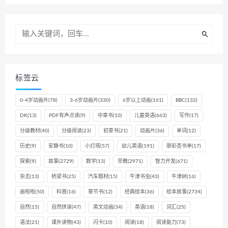
标签云
0-4岁动画片
(78)
3-6岁动画片
(330)
6岁以上动画
(161)
BBC
(132)
DK
(13)
PDF有声点读
(9)
中章书
(10)
儿童英语
(663)
写作
(17)
分级教材
(40)
分级阅读
(23)
初章书
(21)
动画片
(36)
单词
(12)
历史
(9)
安静书
(10)
小灯塔
(57)
幼儿英语
(191)
廖彩杏书单
(17)
探索
(9)
故事
(2729)
数学
(13)
早教
(2971)
智力开发
(671)
杂志
(13)
桥梁书
(25)
汽车题材
(15)
牛津书虫
(43)
牛津树
(16)
画啦啦
(50)
科普
(16)
章节书
(12)
经典绘本
(36)
绘本故事
(2734)
自然
(15)
自然拼读
(47)
英文动画
(34)
英语
(18)
词汇
(25)
语法
(21)
课外读物
(43)
闪卡
(10)
阅读
(18)
阅读能力
(73)