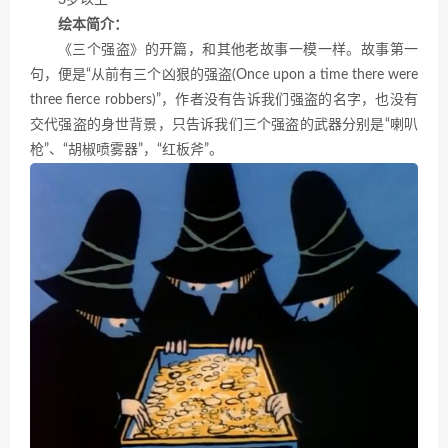
3岁以上
绘本简介：
《三个强盗》的开篇，和其他老故事一模一样。故事第一
句，便是“从前有三个凶狠的强盗(Once upon a time there were
three fierce robbers)”，作者没有告诉我们强盗的名字，也没有
交代强盗的身世背景，只告诉我们三个强盗的武器分别是“喇叭
枪”、“胡椒喷雾器”，“红板斧”。