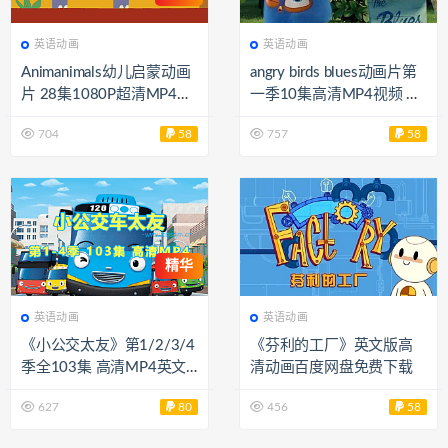
英语动画
英语动画
Animanimals幼儿启蒙动画
angry birds blues动画片第
片 28集1080P超清MP4视
一季10集高清MP4视频 百
频 百度网盘下载 EA4132
度网盘下载
704
58
757
58
精华
英语动画
英语动画
《小公交太友》第1/2/3/4
《芬利的工厂》英文版高
季全103集 高清MP4英文
清动画百度网盘免费下载
动画 百度网盘下载 EA186
627
80
456
58
67