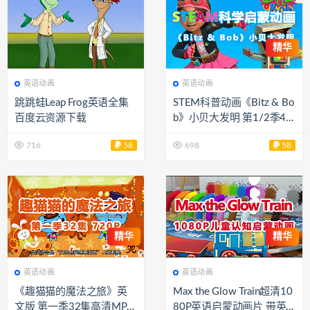
精华
英语动画
英语动画
跳跳蛙Leap Frog英语全集
STEM科普动画《Bitz & Bo
百度云资源下载
b》小贝大发明 第1/2季43
集高清MP4英文动画 外挂
716
58
698
58
字幕 百度网盘下载 EA495
8
精华
精华
英语动画
英语动画
《趣猫猫的魔法之旅》英
Max the Glow Train超清10
文版 第一季32集高清MP4
80P英语启蒙动画片 带英