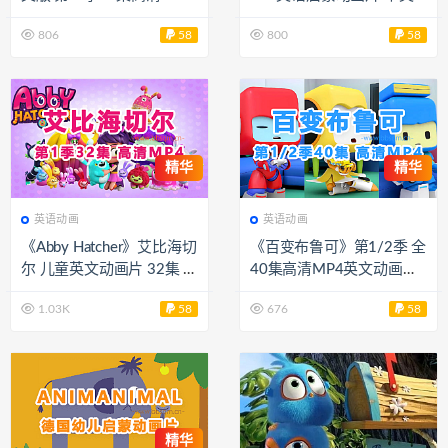
视频 百度网盘下载 EA187
文字幕 百度网盘下载 EA24
806
58
800
58
22
49
精华
精华
英语动画
英语动画
《Abby Hatcher》艾比海切
《百变布鲁可》第1/2季 全
尔 儿童英文动画片 32集 7
40集高清MP4英文动画片
20PMP4 无字幕 百度网盘
中英字幕 百度网盘下载 EA
1.03K
58
676
58
下载 EA2558
16755
精华