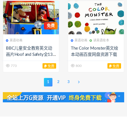
免费
英语动画
英语动画
读英语绘本
BBC儿童安全教育英文动
The Color Monster英文绘
画片Hoof and Safety全13
本动画百度网盘资源下载
集AVI 标清视频 无字幕 百
773
800
免费
免费
度网盘下载 EA3138
1
2
3