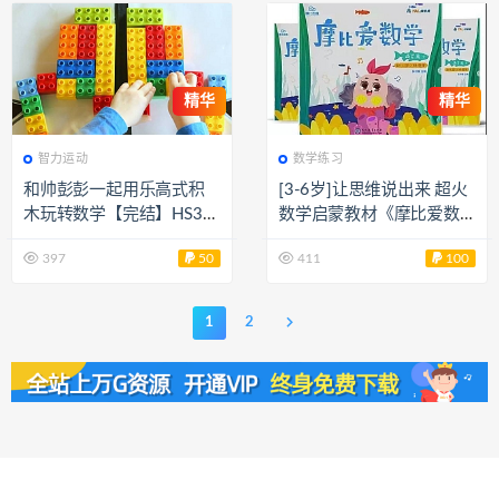
精华
精华
智力运动
数学练习
和帅彭彭一起用乐高式积
[3-6岁]让思维说出来 超火
木玩转数学【完结】HS33
数学启蒙教材《摩比爱数
505
学》萌芽+探索+飞跃18册
397
50
411
100
全PDF+高清视频MP4 百度
网盘下载 ME31423
1
2