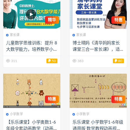
精华
特惠
家长课
家长课
儿童数学思维训练：提升 8
博士晴妈《清华妈妈家长
大数学能力，培养数学小
课堂三合一家长课》，适
达人 JZ31481
合2岁-2年级，100集超清
311
50
383
80
视频，百度网盘下载
特惠
特惠
小学数学
小学数学
【乐乐课堂】小学奥数1-6
乐乐课堂 小学数学1-6年级
年级全套动画教学（动画
通用版 数学教程动画视频