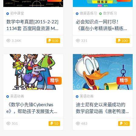
初中课堂
做英语练习
数学练习
数学中考真题[2015-2-22]
必会知识点一网打尽！
1134套 百度网盘资源 MW
《赢在小考精讲版+精练
40558
版》小学毕业总复习语数
3.34K
100
331
100
英手册6册PDF（含答案）
XW38388
精华
精华
英语动画
英语动画
《数学小先锋Cyberchas
迪士尼有史以来最成功的
e》，帮助孩子发展强大的
数学启蒙动画《唐老鸭漫
数学逻辑思维和解决问题
游数学奇境》 EA37427
501
50
483
50
的技能 EA37422