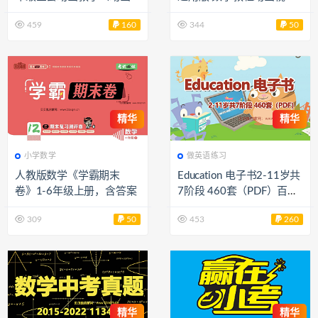
卡通视频讲解）百度网盘
共284集全 乐乐学堂百度
459
160
344
50
下载 M100012
网盘资源下载M100011
精华
精华
小学数学
做英语练习
人教版数学《学霸期末
Education 电子书2-11岁共
卷》1-6年级上册，含答案
7阶段 460套（PDF）百度
网盘下载
309
50
453
260
精华
精华