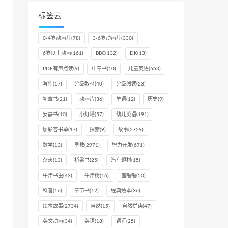
标签云
0-4岁动画片
(78)
3-6岁动画片
(330)
6岁以上动画
(161)
BBC
(132)
DK
(13)
PDF有声点读
(9)
中章书
(10)
儿童英语
(663)
写作
(17)
分级教材
(40)
分级阅读
(23)
初章书
(21)
动画片
(36)
单词
(12)
历史
(9)
安静书
(10)
小灯塔
(57)
幼儿英语
(191)
廖彩杏书单
(17)
探索
(9)
故事
(2729)
数学
(13)
早教
(2971)
智力开发
(671)
杂志
(13)
桥梁书
(25)
汽车题材
(15)
牛津书虫
(43)
牛津树
(16)
画啦啦
(50)
科普
(16)
章节书
(12)
经典绘本
(36)
绘本故事
(2734)
自然
(15)
自然拼读
(47)
英文动画
(34)
英语
(18)
词汇
(25)