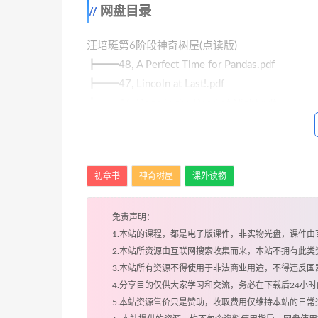
网盘目录
汪培珽第6阶段神奇树屋(点读版)
┣━━48, A Perfect Time for Pandas.pdf
┣━━47, Lincoln at Last!.pdf
┣━━46, Dogs in the Dead of Night.pdf
┣━━45, A Crazy Day With Cobras.pdf
┣━━44, A Ghost Tale for Christmas Time.pdf
初章书
神奇树屋
课外读物
免责声明：
1.本站的课程，都是电子版课件，非实物光盘，课件
2.本站所资源由互联网搜索收集而来，本站不拥有此
3.本站所有资源不得使用于非法商业用途，不得违反
4.分享目的仅供大家学习和交流，务必在下载后24小
5.本站资源售价只是赞助，收取费用仅维持本站的日常