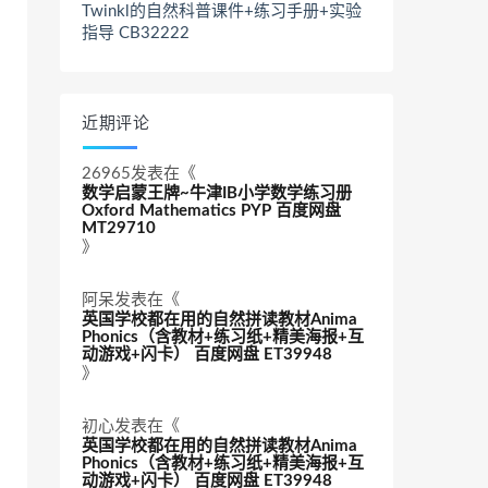
Twinkl的自然科普课件+练习手册+实验
指导 CB32222
近期评论
26965
发表在《
数学启蒙王牌~牛津IB小学数学练习册
Oxford Mathematics PYP 百度网盘
MT29710
》
阿呆
发表在《
英国学校都在用的自然拼读教材Anima
Phonics（含教材+练习纸+精美海报+互
动游戏+闪卡） 百度网盘 ET39948
》
初心
发表在《
英国学校都在用的自然拼读教材Anima
Phonics（含教材+练习纸+精美海报+互
动游戏+闪卡） 百度网盘 ET39948