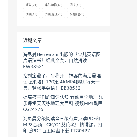
语法
(21)
课外读物
(43)
闪卡
(10)
阅读
(18)
阅读能力
(73)
高频词
(20)
近期文章
海尼曼Heinemann出版的《少儿英语图
片语法书》经典全套，自然拼读
EW38521
挖到宝藏了，号称开口神器的海尼曼唱
读版来啦！120集 4KMP4视频 每天一
集，轻松学英语！ EB38532
提高孩子们的知识认知 看动画学地理 乐
乐课堂天天练地理大百科 视频MP4动画
CG24976
海尼曼分级阅读全三级有声点读PDF和
MP3音频，GK/G1艾伦老师精讲课，打
印版PDF 百度网盘下载 ET30497