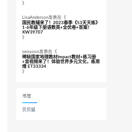
》
LisaAnderson
发表在《
国民教辅来了！2023春季《53天天练》
1-6年级下册语数英+全优卷+答案！
XW39707
》
seoyoon
发表在《
稀缺国家地理教材Impact教材+练习册
+音视频来了！体验世界多元文化，练思
维 ET33334
》
书签
贝贝鼠