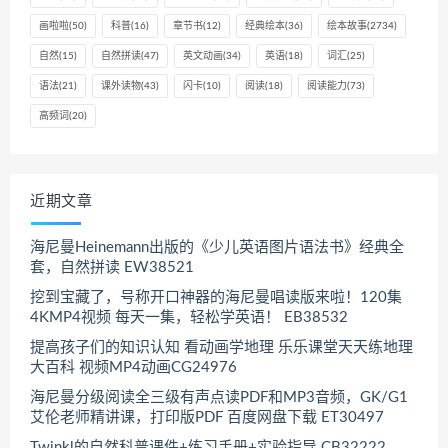
画啦啦
(50)
科普
(16)
章节书
(12)
经典绘本
(36)
绘本故事
(2734)
自然
(15)
自然拼读
(47)
英文动画
(34)
英语
(18)
词汇
(25)
语法
(21)
课外读物
(43)
闪卡
(10)
阅读
(18)
阅读能力
(73)
高频词
(20)
近期文章
海尼曼Heinemann出版的《少儿英语图片语法书》经典全
套，自然拼读 EW38521
挖到宝藏了，号称开口神器的海尼曼唱读版来啦！120集
4KMP4视频 每天一集，轻松学英语！ EB38532
提高孩子们的知识认知 看动画学地理 乐乐课堂天天练地理
大百科 视频MP4动画CG24976
海尼曼分级阅读全三级有声点读PDF和MP3音频，GK/G1
艾伦老师精讲课，打印版PDF 百度网盘下载 ET30497
Twinkl的自然科普课件+练习手册+实验指导 CB32222