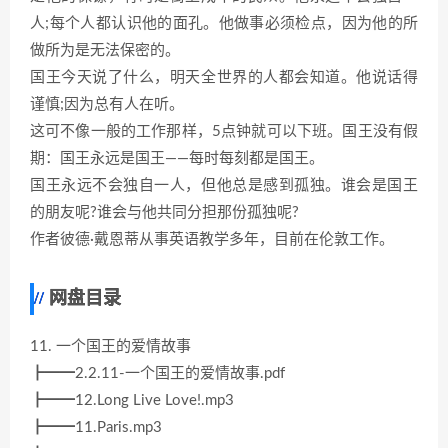
人;每个人都认识他的面孔。他做事必须检点，因为他的所
做所为是无法保密的。
国王今天说了什么，明天全世界的人都会知道。他说话得
谨慎;因为总有人在听。
这可不像一般的工作那样，5点钟就可以下班。国王没有假
期：国王永远是国王——每时每刻都是国王。
国王永远不会独自一人，但他总是感到孤独。谁会是国王
的朋友呢?谁会与他共同分担那份孤独呢?
作者彼德·戴恩蒂从事英语教学多年，目前在伦敦工作。
网盘目录
11. 一个国王的爱情故事
┣━━2.2.11-一个国王的爱情故事.pdf
┣━━12.Long Live Love!.mp3
┣━━11.Paris.mp3