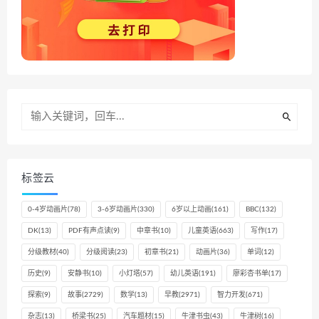
标签云
0-4岁动画片
(78)
3-6岁动画片
(330)
6岁以上动画
(161)
BBC
(132)
DK
(13)
PDF有声点读
(9)
中章书
(10)
儿童英语
(663)
写作
(17)
分级教材
(40)
分级阅读
(23)
初章书
(21)
动画片
(36)
单词
(12)
历史
(9)
安静书
(10)
小灯塔
(57)
幼儿英语
(191)
廖彩杏书单
(17)
探索
(9)
故事
(2729)
数学
(13)
早教
(2971)
智力开发
(671)
杂志
(13)
桥梁书
(25)
汽车题材
(15)
牛津书虫
(43)
牛津树
(16)