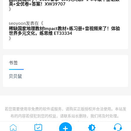
英+全优卷+答案！XW39707
》
seoyoon
发表在《
稀缺国家地理教材Impact教材+练习册+音视频来了！体验
世界多元文化，练思维 ET33334
》
书签
贝贝鼠
若您需要使用非免费的软件或服务，请购买正版授权并合法使用。本站发
布的内容若侵犯到您的权益，请联系站长删除，我们将及时处理。
© 2022 All rights reserved
京ICP备2022017834号-1