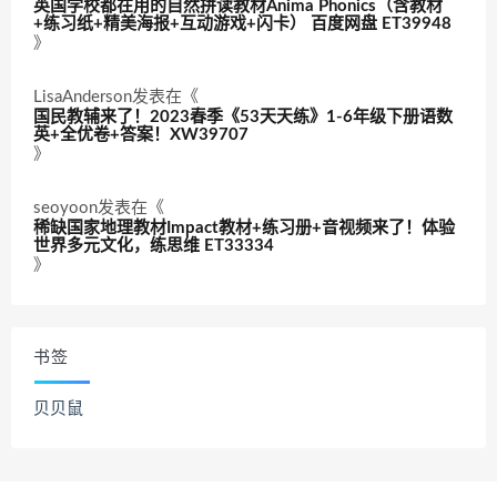
英国学校都在用的自然拼读教材Anima Phonics（含教材
+练习纸+精美海报+互动游戏+闪卡） 百度网盘 ET39948
》
LisaAnderson
发表在《
国民教辅来了！2023春季《53天天练》1-6年级下册语数
英+全优卷+答案！XW39707
》
seoyoon
发表在《
稀缺国家地理教材Impact教材+练习册+音视频来了！体验
世界多元文化，练思维 ET33334
》
书签
贝贝鼠