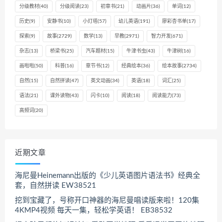
分级教材
(40)
分级阅读
(23)
初章书
(21)
动画片
(36)
单词
(12)
历史
(9)
安静书
(10)
小灯塔
(57)
幼儿英语
(191)
廖彩杏书单
(17)
探索
(9)
故事
(2729)
数学
(13)
早教
(2971)
智力开发
(671)
杂志
(13)
桥梁书
(25)
汽车题材
(15)
牛津书虫
(43)
牛津树
(16)
画啦啦
(50)
科普
(16)
章节书
(12)
经典绘本
(36)
绘本故事
(2734)
自然
(15)
自然拼读
(47)
英文动画
(34)
英语
(18)
词汇
(25)
语法
(21)
课外读物
(43)
闪卡
(10)
阅读
(18)
阅读能力
(73)
高频词
(20)
近期文章
海尼曼Heinemann出版的《少儿英语图片语法书》经典全
套，自然拼读 EW38521
挖到宝藏了，号称开口神器的海尼曼唱读版来啦！120集
4KMP4视频 每天一集，轻松学英语！ EB38532