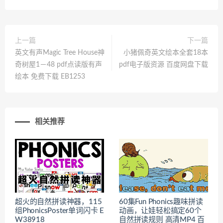
上一篇
下一篇
英文有声Magic Tree House神
小猪佩奇英文绘本全套18本
奇树屋1－48 pdf点读版有声
pdf电子版资源 百度网盘下载
绘本 免费下载 EB1253
相关推荐
超火的自然拼读神器，115
60集Fun Phonics趣味拼读
组PhonicsPoster单词闪卡 E
动画，让娃轻松搞定60个
W38918
自然拼读规则 高清MP4 百