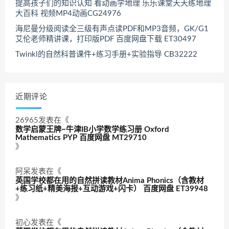
提高孩子们的知识认知 看动画学地理 乐乐课堂天天练地理
大百科 视频MP4动画CG24976
海尼曼分级阅读全三级有声点读PDF和MP3音频，GK/G1
艾伦老师精讲课，打印版PDF 百度网盘下载 ET30497
Twinkl的自然科普课件+练习手册+实验指导 CB32222
近期评论
26965
发表在《
数学启蒙王牌~牛津IB小学数学练习册 Oxford
Mathematics PYP 百度网盘 MT29710
》
阿呆
发表在《
英国学校都在用的自然拼读教材Anima Phonics（含教材
+练习纸+精美海报+互动游戏+闪卡） 百度网盘 ET39948
》
初心
发表在《