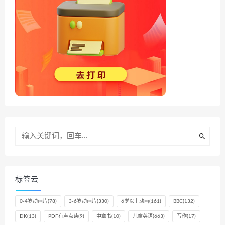
标签云
0-4岁动画片
(78)
3-6岁动画片
(330)
6岁以上动画
(161)
BBC
(132)
DK
(13)
PDF有声点读
(9)
中章书
(10)
儿童英语
(663)
写作
(17)