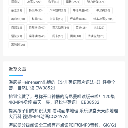
探索
(9)
故事
(2729)
数学
(13)
早教
(2971)
智力开发
(671)
杂志
(13)
桥梁书
(25)
汽车题材
(15)
牛津书虫
(43)
牛津树
(16)
画啦啦
(50)
科普
(16)
章节书
(12)
经典绘本
(36)
绘本故事
(2734)
自然
(15)
自然拼读
(47)
英文动画
(34)
英语
(18)
词汇
(25)
语法
(21)
课外读物
(43)
闪卡
(10)
阅读
(18)
阅读能力
(73)
高频词
(20)
近期文章
海尼曼Heinemann出版的《少儿英语图片语法书》经典全
套，自然拼读 EW38521
挖到宝藏了，号称开口神器的海尼曼唱读版来啦！120集
4KMP4视频 每天一集，轻松学英语！ EB38532
提高孩子们的知识认知 看动画学地理 乐乐课堂天天练地理
大百科 视频MP4动画CG24976
海尼曼分级阅读全三级有声点读PDF和MP3音频，GK/G1