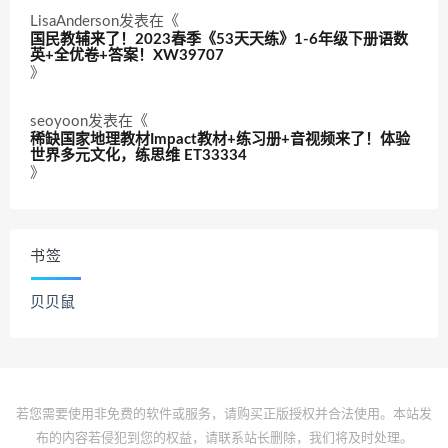
LisaAnderson
发表在《
国民教辅来了！2023春季《53天天练》1-6年级下册语数
英+全优卷+答案！XW39707
》
seoyoon
发表在《
稀缺国家地理教材Impact教材+练习册+音视频来了！体验
世界多元文化，练思维 ET33334
》
书签
贝贝鼠
若您需要使用非免费的软件或服务，请购买正版授权并合法使用。本站发
布的内容若侵犯到您的权益，请联系站长删除，我们将及时处理。