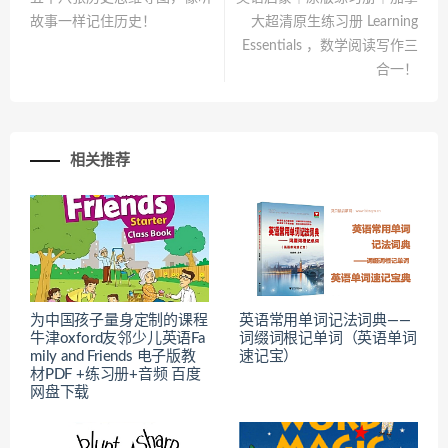
故事一样记住历史！
大超清原生练习册 Learning
Essentials ，数学阅读写作三
合一！
相关推荐
为中国孩子量身定制的课程
英语常用单词记法词典——
牛津oxford友邻少儿英语Fa
词缀词根记单词（英语单词
mily and Friends 电子版教
速记宝）
材PDF +练习册+音频 百度
网盘下载