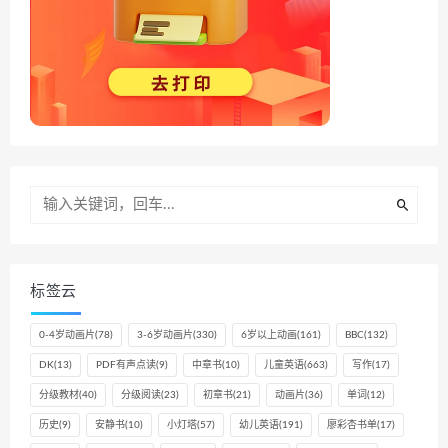
标签云
0-4岁动画片
(78)
3-6岁动画片
(330)
6岁以上动画
(161)
BBC
(132)
DK
(13)
PDF有声点读
(9)
中章书
(10)
儿童英语
(663)
写作
(17)
分级教材
(40)
分级阅读
(23)
初章书
(21)
动画片
(36)
单词
(12)
历史
(9)
安静书
(10)
小灯塔
(57)
幼儿英语
(191)
廖彩杏书单
(17)