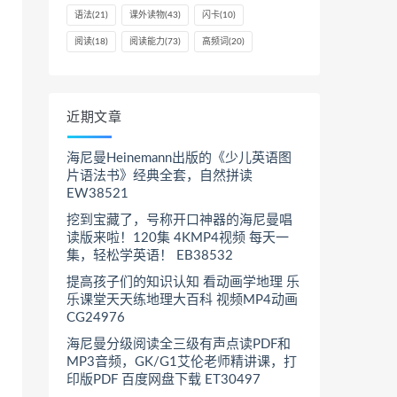
语法
(21)
课外读物
(43)
闪卡
(10)
阅读
(18)
阅读能力
(73)
高频词
(20)
近期文章
海尼曼Heinemann出版的《少儿英语图
片语法书》经典全套，自然拼读
EW38521
挖到宝藏了，号称开口神器的海尼曼唱
读版来啦！120集 4KMP4视频 每天一
集，轻松学英语！ EB38532
提高孩子们的知识认知 看动画学地理 乐
乐课堂天天练地理大百科 视频MP4动画
CG24976
海尼曼分级阅读全三级有声点读PDF和
MP3音频，GK/G1艾伦老师精讲课，打
印版PDF 百度网盘下载 ET30497