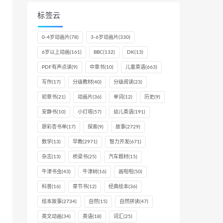
标签云
0-4岁动画片
(78)
3-6岁动画片
(330)
6岁以上动画
(161)
BBC
(132)
DK
(13)
PDF有声点读
(9)
中章书
(10)
儿童英语
(663)
写作
(17)
分级教材
(40)
分级阅读
(23)
初章书
(21)
动画片
(36)
单词
(12)
历史
(9)
安静书
(10)
小灯塔
(57)
幼儿英语
(191)
廖彩杏书单
(17)
探索
(9)
故事
(2729)
数学
(13)
早教
(2971)
智力开发
(671)
杂志
(13)
桥梁书
(25)
汽车题材
(15)
牛津书虫
(43)
牛津树
(16)
画啦啦
(50)
科普
(16)
章节书
(12)
经典绘本
(36)
绘本故事
(2734)
自然
(15)
自然拼读
(47)
英文动画
(34)
英语
(18)
词汇
(25)