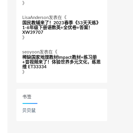
》
LisaAnderson
发表在《
国民教辅来了！2023春季《53天天练》
1-6年级下册语数英+全优卷+答案！
XW39707
》
seoyoon
发表在《
稀缺国家地理教材Impact教材+练习册
+音视频来了！体验世界多元文化，练思
维 ET33334
》
书签
贝贝鼠