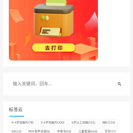
标签云
0-4岁动画片
(78)
3-6岁动画片
(330)
6岁以上动画
(161)
BBC
(132)
DK
(13)
PDF有声点读
(9)
中章书
(10)
儿童英语
(663)
写作
(17)