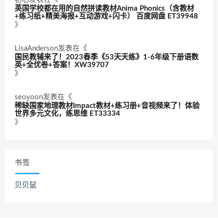
英国学校都在用的自然拼读教材Anima Phonics（含教材
+练习纸+精美海报+互动游戏+闪卡） 百度网盘 ET39948
》
LisaAnderson
发表在《
国民教辅来了！2023春季《53天天练》1-6年级下册语数
英+全优卷+答案！XW39707
》
seoyoon
发表在《
稀缺国家地理教材Impact教材+练习册+音视频来了！体验
世界多元文化，练思维 ET33334
》
书签
贝贝鼠