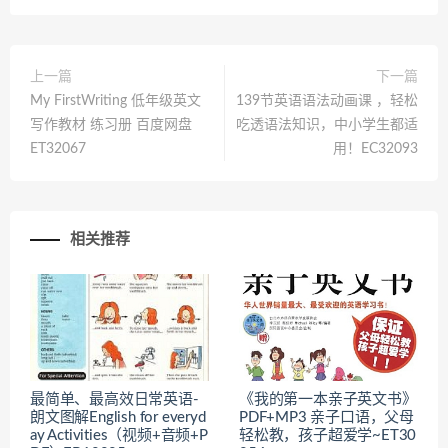
上一篇
下一篇
My FirstWriting 低年级英文
139节英语语法动画课 ，轻松
写作教材 练习册 百度网盘
吃透语法知识，中小学生都适
ET32067
用！EC32093
相关推荐
最简单、最高效日常英语-
《我的第一本亲子英文书》
朗文图解English for everyd
PDF+MP3 亲子口语，父母
ay Activities（视频+音频+P
轻松教，孩子超爱学~ET30