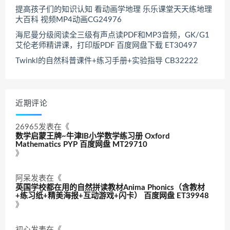
提高孩子们的知识认知 看动画学地理 乐乐课堂天天练地理
大百科 视频MP4动画CG24976
海尼曼分级阅读全三级有声点读PDF和MP3音频，GK/G1
艾伦老师精讲课，打印版PDF 百度网盘下载 ET30497
Twinkl的自然科普课件+练习手册+实验指导 CB32222
近期评论
26965
发表在《
数学启蒙王牌~牛津IB小学数学练习册 Oxford
Mathematics PYP 百度网盘 MT29710
》
阿呆
发表在《
英国学校都在用的自然拼读教材Anima Phonics（含教材
+练习纸+精美海报+互动游戏+闪卡） 百度网盘 ET39948
》
初心
发表在《