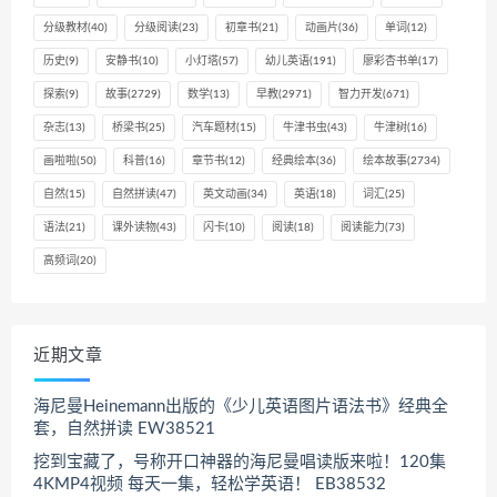
分级教材
(40)
分级阅读
(23)
初章书
(21)
动画片
(36)
单词
(12)
历史
(9)
安静书
(10)
小灯塔
(57)
幼儿英语
(191)
廖彩杏书单
(17)
探索
(9)
故事
(2729)
数学
(13)
早教
(2971)
智力开发
(671)
杂志
(13)
桥梁书
(25)
汽车题材
(15)
牛津书虫
(43)
牛津树
(16)
画啦啦
(50)
科普
(16)
章节书
(12)
经典绘本
(36)
绘本故事
(2734)
自然
(15)
自然拼读
(47)
英文动画
(34)
英语
(18)
词汇
(25)
语法
(21)
课外读物
(43)
闪卡
(10)
阅读
(18)
阅读能力
(73)
高频词
(20)
近期文章
海尼曼Heinemann出版的《少儿英语图片语法书》经典全
套，自然拼读 EW38521
挖到宝藏了，号称开口神器的海尼曼唱读版来啦！120集
4KMP4视频 每天一集，轻松学英语！ EB38532