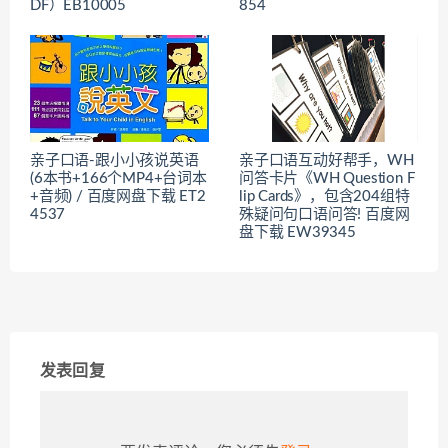
DF）EB10005
854
亲子口语-跟小小孩说英语
亲子口语互动好帮手，WH
(6本书+166个MP4+台词本
问答卡片《WH Question F
+音频) / 百度网盘下载 ET2
lip Cards》，包含204组特
4537
殊疑问句口语问答! 百度网
盘下载 EW39345
发表回复