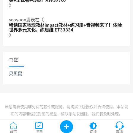
英+全优卷+答案！XW39707
》
seoyoon
发表在《
稀缺国家地理教材Impact教材+练习册+音视频来了！体验
世界多元文化，练思维 ET33334
》
书签
贝贝鼠
若您需要使用非免费的软件或服务，请购买正版授权并合法使用。本站发
布的内容若侵犯到您的权益，请联系站长删除，我们将及时处理。
© 2022 All rights reserved
京ICP备2022017834号-1
首页
签到
切换
客服