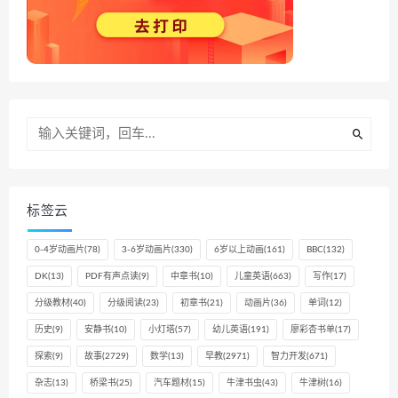
标签云
0-4岁动画片
(78)
3-6岁动画片
(330)
6岁以上动画
(161)
BBC
(132)
DK
(13)
PDF有声点读
(9)
中章书
(10)
儿童英语
(663)
写作
(17)
分级教材
(40)
分级阅读
(23)
初章书
(21)
动画片
(36)
单词
(12)
历史
(9)
安静书
(10)
小灯塔
(57)
幼儿英语
(191)
廖彩杏书单
(17)
探索
(9)
故事
(2729)
数学
(13)
早教
(2971)
智力开发
(671)
杂志
(13)
桥梁书
(25)
汽车题材
(15)
牛津书虫
(43)
牛津树
(16)