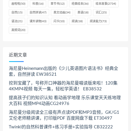
画啦啦
(50)
科普
(16)
章节书
(12)
经典绘本
(36)
绘本故事
(2734)
自然
(15)
自然拼读
(47)
英文动画
(34)
英语
(18)
词汇
(25)
语法
(21)
课外读物
(43)
闪卡
(10)
阅读
(18)
阅读能力
(73)
高频词
(20)
近期文章
海尼曼Heinemann出版的《少儿英语图片语法书》经典全
套，自然拼读 EW38521
挖到宝藏了，号称开口神器的海尼曼唱读版来啦！120集
4KMP4视频 每天一集，轻松学英语！ EB38532
提高孩子们的知识认知 看动画学地理 乐乐课堂天天练地理
大百科 视频MP4动画CG24976
海尼曼分级阅读全三级有声点读PDF和MP3音频，GK/G1
艾伦老师精讲课，打印版PDF 百度网盘下载 ET30497
Twinkl的自然科普课件+练习手册+实验指导 CB32222