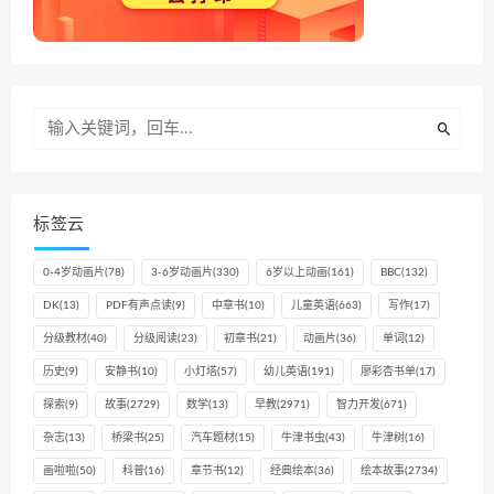
标签云
0-4岁动画片
(78)
3-6岁动画片
(330)
6岁以上动画
(161)
BBC
(132)
DK
(13)
PDF有声点读
(9)
中章书
(10)
儿童英语
(663)
写作
(17)
分级教材
(40)
分级阅读
(23)
初章书
(21)
动画片
(36)
单词
(12)
历史
(9)
安静书
(10)
小灯塔
(57)
幼儿英语
(191)
廖彩杏书单
(17)
探索
(9)
故事
(2729)
数学
(13)
早教
(2971)
智力开发
(671)
杂志
(13)
桥梁书
(25)
汽车题材
(15)
牛津书虫
(43)
牛津树
(16)
画啦啦
(50)
科普
(16)
章节书
(12)
经典绘本
(36)
绘本故事
(2734)