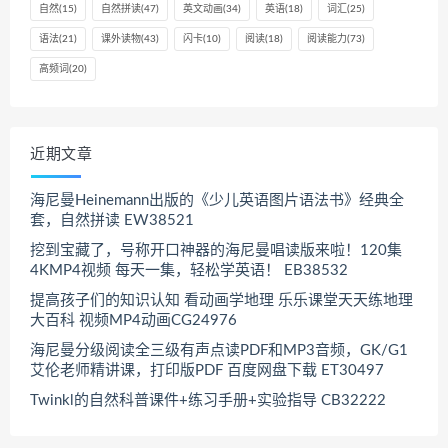
自然
(15)
自然拼读
(47)
英文动画
(34)
英语
(18)
词汇
(25)
语法
(21)
课外读物
(43)
闪卡
(10)
阅读
(18)
阅读能力
(73)
高频词
(20)
近期文章
海尼曼Heinemann出版的《少儿英语图片语法书》经典全
套，自然拼读 EW38521
挖到宝藏了，号称开口神器的海尼曼唱读版来啦！120集
4KMP4视频 每天一集，轻松学英语！ EB38532
提高孩子们的知识认知 看动画学地理 乐乐课堂天天练地理
大百科 视频MP4动画CG24976
海尼曼分级阅读全三级有声点读PDF和MP3音频，GK/G1
艾伦老师精讲课，打印版PDF 百度网盘下载 ET30497
Twinkl的自然科普课件+练习手册+实验指导 CB32222