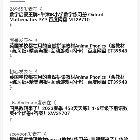
26965
发表在《
数学启蒙王牌~牛津IB小学数学练习册 Oxford
Mathematics PYP 百度网盘 MT29710
》
阿呆
发表在《
英国学校都在用的自然拼读教材Anima Phonics（含教材
+练习纸+精美海报+互动游戏+闪卡） 百度网盘 ET39948
》
初心
发表在《
英国学校都在用的自然拼读教材Anima Phonics（含教材
+练习纸+精美海报+互动游戏+闪卡） 百度网盘 ET39948
》
LisaAnderson
发表在《
国民教辅来了！2023春季《53天天练》1-6年级下册语数
英+全优卷+答案！XW39707
》
seoyoon
发表在《
稀缺国家地理教材Impact教材+练习册+音视频来了！体验