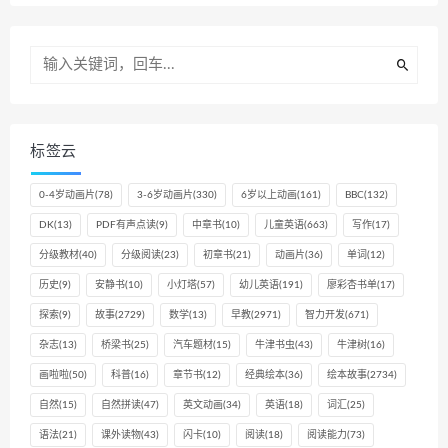
标签云
0-4岁动画片
(78)
3-6岁动画片
(330)
6岁以上动画
(161)
BBC
(132)
DK
(13)
PDF有声点读
(9)
中章书
(10)
儿童英语
(663)
写作
(17)
分级教材
(40)
分级阅读
(23)
初章书
(21)
动画片
(36)
单词
(12)
历史
(9)
安静书
(10)
小灯塔
(57)
幼儿英语
(191)
廖彩杏书单
(17)
探索
(9)
故事
(2729)
数学
(13)
早教
(2971)
智力开发
(671)
杂志
(13)
桥梁书
(25)
汽车题材
(15)
牛津书虫
(43)
牛津树
(16)
画啦啦
(50)
科普
(16)
章节书
(12)
经典绘本
(36)
绘本故事
(2734)
自然
(15)
自然拼读
(47)
英文动画
(34)
英语
(18)
词汇
(25)
语法
(21)
课外读物
(43)
闪卡
(10)
阅读
(18)
阅读能力
(73)