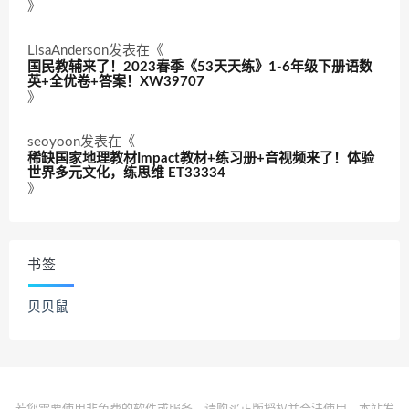
》
LisaAnderson
发表在《
国民教辅来了！2023春季《53天天练》1-6年级下册语数
英+全优卷+答案！XW39707
》
seoyoon
发表在《
稀缺国家地理教材Impact教材+练习册+音视频来了！体验
世界多元文化，练思维 ET33334
》
书签
贝贝鼠