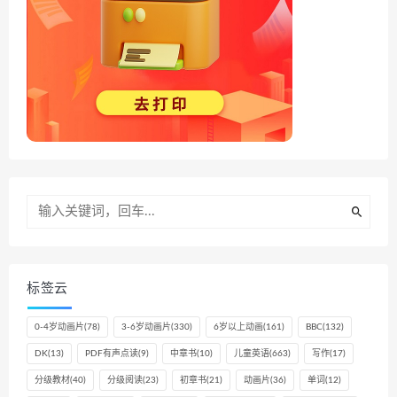
标签云
0-4岁动画片
(78)
3-6岁动画片
(330)
6岁以上动画
(161)
BBC
(132)
DK
(13)
PDF有声点读
(9)
中章书
(10)
儿童英语
(663)
写作
(17)
分级教材
(40)
分级阅读
(23)
初章书
(21)
动画片
(36)
单词
(12)