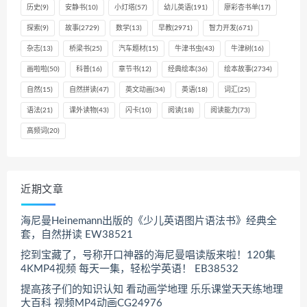
历史
(9)
安静书
(10)
小灯塔
(57)
幼儿英语
(191)
廖彩杏书单
(17)
探索
(9)
故事
(2729)
数学
(13)
早教
(2971)
智力开发
(671)
杂志
(13)
桥梁书
(25)
汽车题材
(15)
牛津书虫
(43)
牛津树
(16)
画啦啦
(50)
科普
(16)
章节书
(12)
经典绘本
(36)
绘本故事
(2734)
自然
(15)
自然拼读
(47)
英文动画
(34)
英语
(18)
词汇
(25)
语法
(21)
课外读物
(43)
闪卡
(10)
阅读
(18)
阅读能力
(73)
高频词
(20)
近期文章
海尼曼Heinemann出版的《少儿英语图片语法书》经典全
套，自然拼读 EW38521
挖到宝藏了，号称开口神器的海尼曼唱读版来啦！120集
4KMP4视频 每天一集，轻松学英语！ EB38532
提高孩子们的知识认知 看动画学地理 乐乐课堂天天练地理
大百科 视频MP4动画CG24976