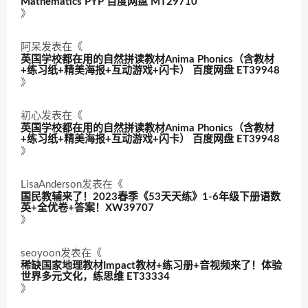
Mathematics PYP 百度网盘 MT29710
》
阿呆
发表在《
英国学校都在用的自然拼读教材Anima Phonics（含教材
+练习纸+精美海报+互动游戏+闪卡） 百度网盘 ET39948
》
初心
发表在《
英国学校都在用的自然拼读教材Anima Phonics（含教材
+练习纸+精美海报+互动游戏+闪卡） 百度网盘 ET39948
》
LisaAnderson
发表在《
国民教辅来了！2023春季《53天天练》1-6年级下册语数
英+全优卷+答案！XW39707
》
seoyoon
发表在《
稀缺国家地理教材Impact教材+练习册+音视频来了！体验
世界多元文化，练思维 ET33334
》