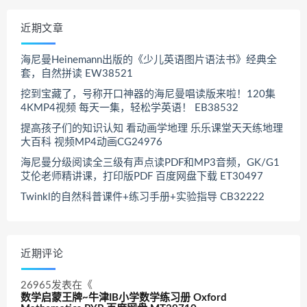
近期文章
海尼曼Heinemann出版的《少儿英语图片语法书》经典全
套，自然拼读 EW38521
挖到宝藏了，号称开口神器的海尼曼唱读版来啦！120集
4KMP4视频 每天一集，轻松学英语！ EB38532
提高孩子们的知识认知 看动画学地理 乐乐课堂天天练地理
大百科 视频MP4动画CG24976
海尼曼分级阅读全三级有声点读PDF和MP3音频，GK/G1
艾伦老师精讲课，打印版PDF 百度网盘下载 ET30497
Twinkl的自然科普课件+练习手册+实验指导 CB32222
近期评论
26965
发表在《
数学启蒙王牌~牛津IB小学数学练习册 Oxford