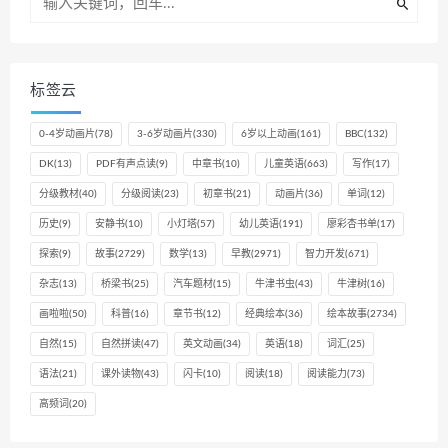
标签云
0-4岁动画片
(78)
3-6岁动画片
(330)
6岁以上动画
(161)
BBC
(132)
DK
(13)
PDF有声点读
(9)
中章书
(10)
儿童英语
(663)
写作
(17)
分级教材
(40)
分级阅读
(23)
初章书
(21)
动画片
(36)
单词
(12)
历史
(9)
安静书
(10)
小灯塔
(57)
幼儿英语
(191)
廖彩杏书单
(17)
探索
(9)
故事
(2729)
数学
(13)
早教
(2971)
智力开发
(671)
杂志
(13)
桥梁书
(25)
汽车题材
(15)
牛津书虫
(43)
牛津树
(16)
画啦啦
(50)
科普
(16)
章节书
(12)
经典绘本
(36)
绘本故事
(2734)
自然
(15)
自然拼读
(47)
英文动画
(34)
英语
(18)
词汇
(25)
语法
(21)
课外读物
(43)
闪卡
(10)
阅读
(18)
阅读能力
(73)
高频词
(20)