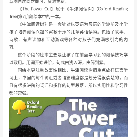
载到百度网盘即可，资源免费。
《The Power Cut》属于《牛津阅读树》(Oxford Reading
Tree)第7阶段绘本中的一本。
《牛津阅读树》是一套针对以英语为母语的学龄前及小学
孩子培养阅读兴趣的寓教于乐的儿童英语读物。包括了故事、
诗歌、有声读物和互动游戏等各种对孩子们充满吸引力的内
容。
这个阶段的绘本主要是让孩子在前面学习到的阅读技巧学
以致用。用词开始进阶，句式由浅入深，由简到繁。
同绘本更注重故事性相比，牛津阅读树把重点放在语言学
习上，书里的每个词汇或者语篇难度都是划分得很清楚的，而
且有很多进阶的词汇和多样的句型段落，所以实用性和学习性
都非常强。