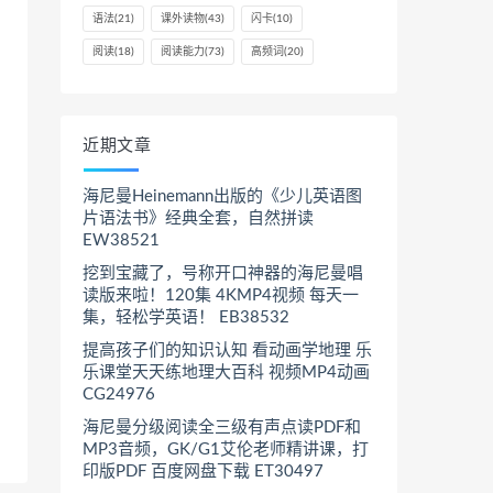
语法
(21)
课外读物
(43)
闪卡
(10)
阅读
(18)
阅读能力
(73)
高频词
(20)
近期文章
海尼曼Heinemann出版的《少儿英语图
片语法书》经典全套，自然拼读
EW38521
挖到宝藏了，号称开口神器的海尼曼唱
读版来啦！120集 4KMP4视频 每天一
集，轻松学英语！ EB38532
提高孩子们的知识认知 看动画学地理 乐
乐课堂天天练地理大百科 视频MP4动画
CG24976
海尼曼分级阅读全三级有声点读PDF和
MP3音频，GK/G1艾伦老师精讲课，打
印版PDF 百度网盘下载 ET30497