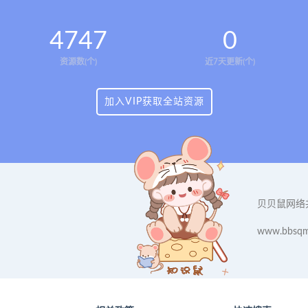
4747
0
资源数(个)
近7天更新(个)
加入VIP获取全站资源
贝贝鼠网络
www.bbsqm