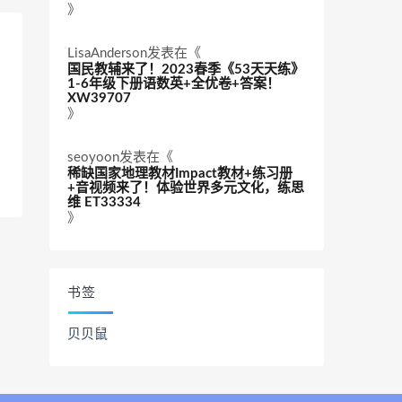
》
LisaAnderson
发表在《
国民教辅来了！2023春季《53天天练》
1-6年级下册语数英+全优卷+答案！
XW39707
》
seoyoon
发表在《
稀缺国家地理教材Impact教材+练习册
+音视频来了！体验世界多元文化，练思
维 ET33334
》
书签
贝贝鼠