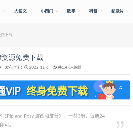
画
大语文
小四门
数学
科普
纪录片
免费下载
f资源免费下载
钟
发布时间：
2022-11-6
共1.4K人阅读
p and Posy 波西和皮普》，一共3册，每册24
盘即可。