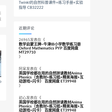
Twinkl的自然科普课件+练习手册+实验
指导 CB32222
篇
载
近期评论
26965
发表在《
数学启蒙王牌~牛津IB小学数学练习册
Oxford Mathematics PYP 百度网盘
MT29710
》
阿呆
发表在《
英国学校都在用的自然拼读教材Anima
Phonics（含教材+练习纸+精美海报+互
动游戏+闪卡） 百度网盘 ET39948
p
》
初心
发表在《
英国学校都在用的自然拼读教材Anima
Phonics（含教材+练习纸+精美海报+互
动游戏+闪卡） 百度网盘 ET39948