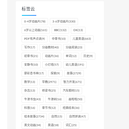
标签云
0-4岁动画片
(78)
3-6岁动画片
(330)
6岁以上动画
(161)
BBC
(132)
DK
(13)
PDF有声点读
(9)
中章书
(10)
儿童英语
(663)
写作
(17)
分级教材
(40)
分级阅读
(23)
初章书
(21)
动画片
(36)
单词
(12)
历史
(9)
安静书
(10)
小灯塔
(57)
幼儿英语
(191)
廖彩杏书单
(17)
探索
(9)
故事
(2729)
数学
(13)
早教
(2971)
智力开发
(671)
杂志
(13)
桥梁书
(25)
汽车题材
(15)
牛津书虫
(43)
牛津树
(16)
画啦啦
(50)
科普
(16)
章节书
(12)
经典绘本
(36)
绘本故事
(2734)
自然
(15)
自然拼读
(47)
英文动画
(34)
英语
(18)
词汇
(25)