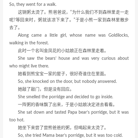
So, they went for a walk.
这锅粥太烫了。熊爸爸说，“为什么我们不到森林里走一走
呢?等回来时，粥就该凉下来了。”于是小熊一家到森林里散步
去了。
Along came a little girl, whose name was Goldilocks,
walking in the forest.
此时一个名叫金凤花的小姑娘正在森林里走着。
She saw the bears’ house and was very curious about
who might live there.
她看到熊宝宝一家的屋子，很好奇谁住在里面。
So, she knocked on the door, but nobody answered.
她敲了敲门，但是没有回应。
She smelled the porridge and decided to go inside.
一阵粥的香味飘了出来，于是小姑娘决定进去看看。
She sat down and tasted Papa bear’s porridge, but it was
too hot.
她坐下来尝了尝熊爸爸的粥，但喝起来太烫了。
So, she tried Mama bear’s porridge, but it was too cold.