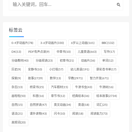
标签云
0-4岁动画片
(78)
3-6岁动画片
(330)
6岁以上动画
(161)
BBC
(132)
DK
(13)
PDF有声点读
(9)
中章书
(10)
儿童英语
(663)
写作
(17)
分级教材
(40)
分级阅读
(23)
初章书
(21)
动画片
(36)
单词
(12)
历史
(9)
安静书
(10)
小灯塔
(57)
幼儿英语
(191)
廖彩杏书单
(17)
探索
(9)
故事
(2729)
数学
(13)
早教
(2971)
智力开发
(671)
杂志
(13)
桥梁书
(25)
汽车题材
(15)
牛津书虫
(43)
牛津树
(16)
画啦啦
(50)
科普
(16)
章节书
(12)
经典绘本
(36)
绘本故事
(2734)
自然
(15)
自然拼读
(47)
英文动画
(34)
英语
(18)
词汇
(25)
语法
(21)
课外读物
(43)
闪卡
(10)
阅读
(18)
阅读能力
(73)
高频词
(20)