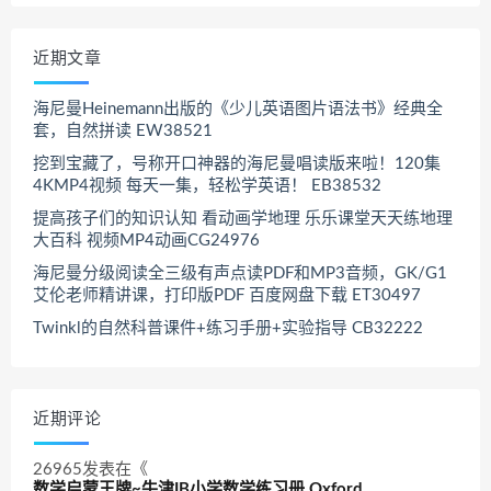
近期文章
海尼曼Heinemann出版的《少儿英语图片语法书》经典全
套，自然拼读 EW38521
挖到宝藏了，号称开口神器的海尼曼唱读版来啦！120集
4KMP4视频 每天一集，轻松学英语！ EB38532
提高孩子们的知识认知 看动画学地理 乐乐课堂天天练地理
大百科 视频MP4动画CG24976
海尼曼分级阅读全三级有声点读PDF和MP3音频，GK/G1
艾伦老师精讲课，打印版PDF 百度网盘下载 ET30497
Twinkl的自然科普课件+练习手册+实验指导 CB32222
近期评论
26965
发表在《
数学启蒙王牌~牛津IB小学数学练习册 Oxford