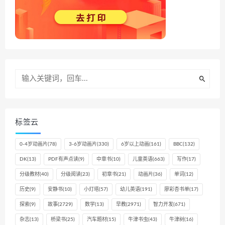
标签云
0-4岁动画片
(78)
3-6岁动画片
(330)
6岁以上动画
(161)
BBC
(132)
DK
(13)
PDF有声点读
(9)
中章书
(10)
儿童英语
(663)
写作
(17)
分级教材
(40)
分级阅读
(23)
初章书
(21)
动画片
(36)
单词
(12)
历史
(9)
安静书
(10)
小灯塔
(57)
幼儿英语
(191)
廖彩杏书单
(17)
探索
(9)
故事
(2729)
数学
(13)
早教
(2971)
智力开发
(671)
杂志
(13)
桥梁书
(25)
汽车题材
(15)
牛津书虫
(43)
牛津树
(16)