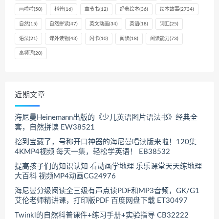
画啦啦
(50)
科普
(16)
章节书
(12)
经典绘本
(36)
绘本故事
(2734)
自然
(15)
自然拼读
(47)
英文动画
(34)
英语
(18)
词汇
(25)
语法
(21)
课外读物
(43)
闪卡
(10)
阅读
(18)
阅读能力
(73)
高频词
(20)
近期文章
海尼曼Heinemann出版的《少儿英语图片语法书》经典全
套，自然拼读 EW38521
挖到宝藏了，号称开口神器的海尼曼唱读版来啦！120集
4KMP4视频 每天一集，轻松学英语！ EB38532
提高孩子们的知识认知 看动画学地理 乐乐课堂天天练地理
大百科 视频MP4动画CG24976
海尼曼分级阅读全三级有声点读PDF和MP3音频，GK/G1
艾伦老师精讲课，打印版PDF 百度网盘下载 ET30497
Twinkl的自然科普课件+练习手册+实验指导 CB32222