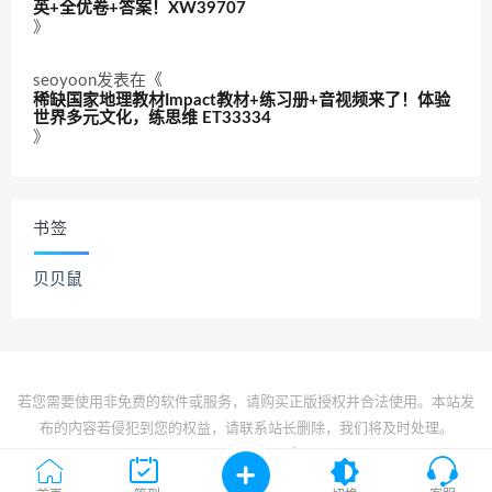
英+全优卷+答案！XW39707
》
seoyoon
发表在《
稀缺国家地理教材Impact教材+练习册+音视频来了！体验
世界多元文化，练思维 ET33334
》
书签
贝贝鼠
若您需要使用非免费的软件或服务，请购买正版授权并合法使用。本站发
布的内容若侵犯到您的权益，请联系站长删除，我们将及时处理。
© 2022 All rights reserved
京ICP备2022017834号-1