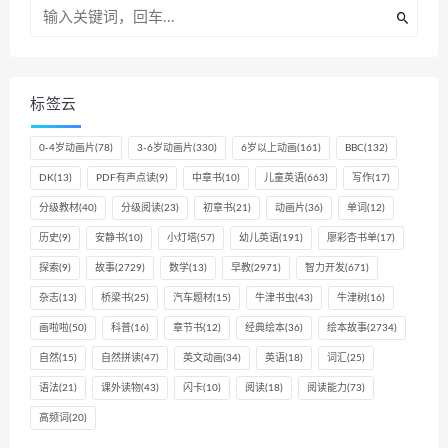
标签云
0-4岁动画片
(78)
3-6岁动画片
(330)
6岁以上动画
(161)
BBC
(132)
DK
(13)
PDF有声点读
(9)
中章书
(10)
儿童英语
(663)
写作
(17)
分级教材
(40)
分级阅读
(23)
初章书
(21)
动画片
(36)
单词
(12)
历史
(9)
安静书
(10)
小灯塔
(57)
幼儿英语
(191)
廖彩杏书单
(17)
探索
(9)
故事
(2729)
数学
(13)
早教
(2971)
智力开发
(671)
杂志
(13)
桥梁书
(25)
汽车题材
(15)
牛津书虫
(43)
牛津树
(16)
画啦啦
(50)
科普
(16)
章节书
(12)
经典绘本
(36)
绘本故事
(2734)
自然
(15)
自然拼读
(47)
英文动画
(34)
英语
(18)
词汇
(25)
语法
(21)
课外读物
(43)
闪卡
(10)
阅读
(18)
阅读能力
(73)
高频词
(20)