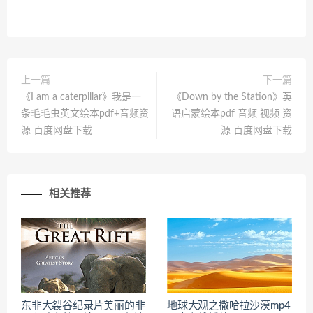
上一篇
下一篇
《I am a caterpillar》我是一
《Down by the Station》英
条毛毛虫英文绘本pdf+音频资
语启蒙绘本pdf 音频 视频 资
源 百度网盘下载
源 百度网盘下载
相关推荐
东非大裂谷纪录片美丽的非
地球大观之撒哈拉沙漠mp4