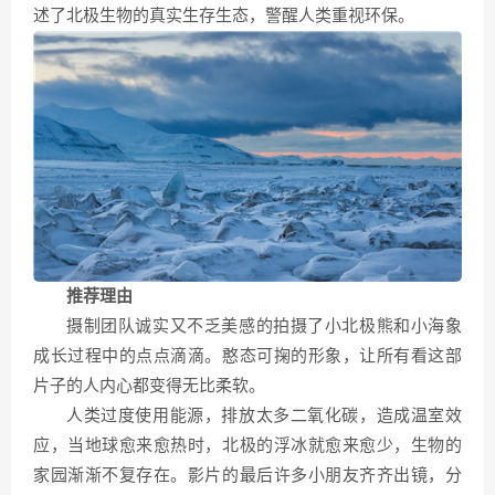
述了北极生物的真实生存生态，警醒人类重视环保。
推荐理由
摄制团队诚实又不乏美感的拍摄了小北极熊和小海象
成长过程中的点点滴滴。憨态可掬的形象，让所有看这部
片子的人内心都变得无比柔软。
人类过度使用能源，排放太多二氧化碳，造成温室效
应，当地球愈来愈热时，北极的浮冰就愈来愈少，生物的
家园渐渐不复存在。影片的最后许多小朋友齐齐出镜，分