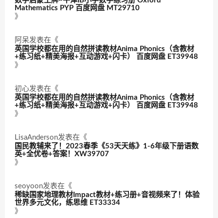
数学启蒙王牌~牛津IB小学数学练习册 Oxford
Mathematics PYP 百度网盘 MT29710
》
阿呆
发表在《
英国学校都在用的自然拼读教材Anima Phonics（含教材
+练习纸+精美海报+互动游戏+闪卡） 百度网盘 ET39948
》
初心
发表在《
英国学校都在用的自然拼读教材Anima Phonics（含教材
+练习纸+精美海报+互动游戏+闪卡） 百度网盘 ET39948
》
LisaAnderson
发表在《
国民教辅来了！2023春季《53天天练》1-6年级下册语数
英+全优卷+答案！XW39707
》
seoyoon
发表在《
稀缺国家地理教材Impact教材+练习册+音视频来了！体验
世界多元文化，练思维 ET33334
》