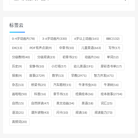
标签云
0-4岁动画片
(78)
3-6岁动画片
(330)
6岁以上动画
(161)
BBC
(132)
DK
(13)
PDF有声点读
(9)
中章书
(10)
儿童英语
(663)
写作
(17)
分级教材
(40)
分级阅读
(23)
初章书
(21)
动画片
(36)
单词
(12)
历史
(9)
安静书
(10)
小灯塔
(57)
幼儿英语
(191)
廖彩杏书单
(17)
探索
(9)
故事
(2729)
数学
(13)
早教
(2971)
智力开发
(671)
杂志
(13)
桥梁书
(25)
汽车题材
(15)
牛津书虫
(43)
牛津树
(16)
画啦啦
(50)
科普
(16)
章节书
(12)
经典绘本
(36)
绘本故事
(2734)
自然
(15)
自然拼读
(47)
英文动画
(34)
英语
(18)
词汇
(25)
语法
(21)
课外读物
(43)
闪卡
(10)
阅读
(18)
阅读能力
(73)
高频词
(20)