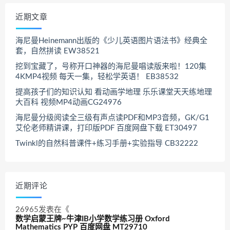
近期文章
海尼曼Heinemann出版的《少儿英语图片语法书》经典全
套，自然拼读 EW38521
挖到宝藏了，号称开口神器的海尼曼唱读版来啦！120集
4KMP4视频 每天一集，轻松学英语！ EB38532
提高孩子们的知识认知 看动画学地理 乐乐课堂天天练地理
大百科 视频MP4动画CG24976
海尼曼分级阅读全三级有声点读PDF和MP3音频，GK/G1
艾伦老师精讲课，打印版PDF 百度网盘下载 ET30497
Twinkl的自然科普课件+练习手册+实验指导 CB32222
近期评论
26965
发表在《
数学启蒙王牌~牛津IB小学数学练习册 Oxford
Mathematics PYP 百度网盘 MT29710