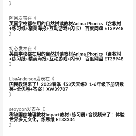
》
阿呆
发表在《
英国学校都在用的自然拼读教材Anima Phonics（含教材
+练习纸+精美海报+互动游戏+闪卡） 百度网盘 ET39948
》
初心
发表在《
英国学校都在用的自然拼读教材Anima Phonics（含教材
+练习纸+精美海报+互动游戏+闪卡） 百度网盘 ET39948
》
LisaAnderson
发表在《
国民教辅来了！2023春季《53天天练》1-6年级下册语数
英+全优卷+答案！XW39707
》
seoyoon
发表在《
稀缺国家地理教材Impact教材+练习册+音视频来了！体验
世界多元文化，练思维 ET33334
》