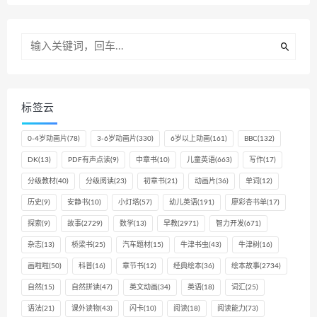
标签云
0-4岁动画片
(78)
3-6岁动画片
(330)
6岁以上动画
(161)
BBC
(132)
DK
(13)
PDF有声点读
(9)
中章书
(10)
儿童英语
(663)
写作
(17)
分级教材
(40)
分级阅读
(23)
初章书
(21)
动画片
(36)
单词
(12)
历史
(9)
安静书
(10)
小灯塔
(57)
幼儿英语
(191)
廖彩杏书单
(17)
探索
(9)
故事
(2729)
数学
(13)
早教
(2971)
智力开发
(671)
杂志
(13)
桥梁书
(25)
汽车题材
(15)
牛津书虫
(43)
牛津树
(16)
画啦啦
(50)
科普
(16)
章节书
(12)
经典绘本
(36)
绘本故事
(2734)
自然
(15)
自然拼读
(47)
英文动画
(34)
英语
(18)
词汇
(25)
语法
(21)
课外读物
(43)
闪卡
(10)
阅读
(18)
阅读能力
(73)