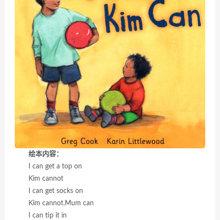
绘本内容：
I can get a top on
Kim cannot
I can get socks on
Kim cannot.Mum can
I can tip it in