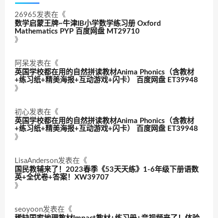
26965
发表在《
数学启蒙王牌~牛津IB小学数学练习册 Oxford
Mathematics PYP 百度网盘 MT29710
》
阿呆
发表在《
英国学校都在用的自然拼读教材Anima Phonics（含教材
+练习纸+精美海报+互动游戏+闪卡） 百度网盘 ET39948
》
初心
发表在《
英国学校都在用的自然拼读教材Anima Phonics（含教材
+练习纸+精美海报+互动游戏+闪卡） 百度网盘 ET39948
》
LisaAnderson
发表在《
国民教辅来了！2023春季《53天天练》1-6年级下册语数
英+全优卷+答案！XW39707
》
seoyoon
发表在《