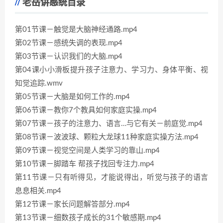
老岳讲感统目录
第01节课－触觉是大脑神经通路.mp4
第02节课－感统失调的表现.mp4
第03节课－认识我们的大脑.mp4
第04课小小滑板提升孩子注意力、学习力、身体平衡、视
知觉追踪.wmv
第05节课－大脑是如何工作的.mp4
第06节课－教你7个教具如何家庭实操.mp4
第07节课－孩子的注意力、语言…与它有关－前庭觉.mp4
第08节课－波波球、颗粒大龙球11种家庭实操方法.mp4
第09节课－视觉空间是人类学习的靠山.mp4
第10节课－脚踏车 帮孩子找回专注力.mp4
第11节课－只有听得见，才能说得出，听觉与孩子的语言
息息相关.mp4
第12节课－家长问题解答部分.mp4
第13节课－细数孩子成长的31个敏感期.mp4