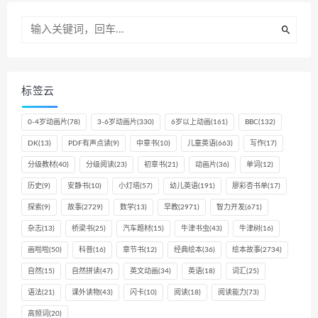
标签云
0-4岁动画片
(78)
3-6岁动画片
(330)
6岁以上动画
(161)
BBC
(132)
DK
(13)
PDF有声点读
(9)
中章书
(10)
儿童英语
(663)
写作
(17)
分级教材
(40)
分级阅读
(23)
初章书
(21)
动画片
(36)
单词
(12)
历史
(9)
安静书
(10)
小灯塔
(57)
幼儿英语
(191)
廖彩杏书单
(17)
探索
(9)
故事
(2729)
数学
(13)
早教
(2971)
智力开发
(671)
杂志
(13)
桥梁书
(25)
汽车题材
(15)
牛津书虫
(43)
牛津树
(16)
画啦啦
(50)
科普
(16)
章节书
(12)
经典绘本
(36)
绘本故事
(2734)
自然
(15)
自然拼读
(47)
英文动画
(34)
英语
(18)
词汇
(25)
语法
(21)
课外读物
(43)
闪卡
(10)
阅读
(18)
阅读能力
(73)
高频词
(20)