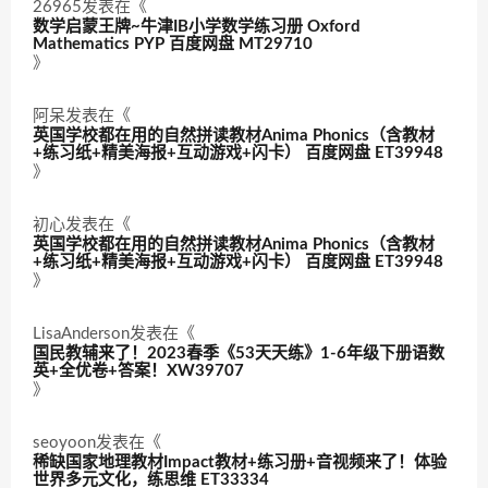
26965
发表在《
数学启蒙王牌~牛津IB小学数学练习册 Oxford
Mathematics PYP 百度网盘 MT29710
》
阿呆
发表在《
英国学校都在用的自然拼读教材Anima Phonics（含教材
+练习纸+精美海报+互动游戏+闪卡） 百度网盘 ET39948
》
初心
发表在《
英国学校都在用的自然拼读教材Anima Phonics（含教材
+练习纸+精美海报+互动游戏+闪卡） 百度网盘 ET39948
》
LisaAnderson
发表在《
国民教辅来了！2023春季《53天天练》1-6年级下册语数
英+全优卷+答案！XW39707
》
seoyoon
发表在《
稀缺国家地理教材Impact教材+练习册+音视频来了！体验
世界多元文化，练思维 ET33334