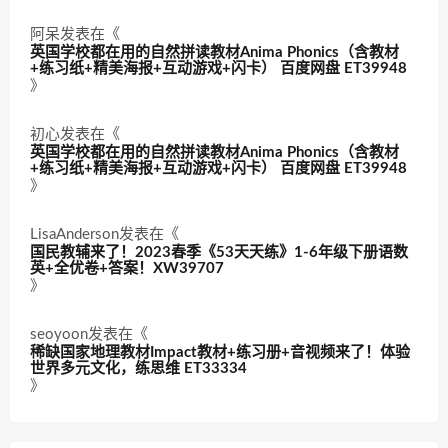
阿呆
发表在《
英国学校都在用的自然拼读教材Anima Phonics（含教材
+练习纸+精美海报+互动游戏+闪卡） 百度网盘 ET39948
》
初心
发表在《
英国学校都在用的自然拼读教材Anima Phonics（含教材
+练习纸+精美海报+互动游戏+闪卡） 百度网盘 ET39948
》
LisaAnderson
发表在《
国民教辅来了！2023春季《53天天练》1-6年级下册语数
英+全优卷+答案！XW39707
》
seoyoon
发表在《
稀缺国家地理教材Impact教材+练习册+音视频来了！体验
世界多元文化，练思维 ET33334
》