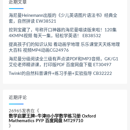
近期文章
海尼曼Heinemann出版的《少儿英语图片语法书》经典全
套，自然拼读 EW38521
挖到宝藏了，号称开口神器的海尼曼唱读版来啦！120集
4KMP4视频 每天一集，轻松学英语！ EB38532
提高孩子们的知识认知 看动画学地理 乐乐课堂天天练地理
大百科 视频MP4动画CG24976
海尼曼分级阅读全三级有声点读PDF和MP3音频，GK/G1
艾伦老师精讲课，打印版PDF 百度网盘下载 ET30497
Twinkl的自然科普课件+练习手册+实验指导 CB32222
近期评论
26965
发表在《
数学启蒙王牌~牛津IB小学数学练习册 Oxford
Mathematics PYP 百度网盘 MT29710
》