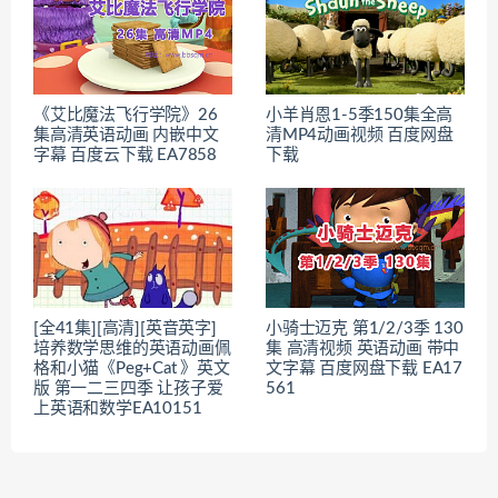
《艾比魔法飞行学院》26
小羊肖恩1-5季150集全高
集高清英语动画 内嵌中文
清MP4动画视频 百度网盘
字幕 百度云下载 EA7858
下载
[全41集][高清][英音英字]
小骑士迈克 第1/2/3季 130
培养数学思维的英语动画佩
集 高清视频 英语动画 带中
格和小猫《Peg+Cat 》英文
文字幕 百度网盘下载 EA17
版 第一二三四季 让孩子爱
561
上英语和数学EA10151