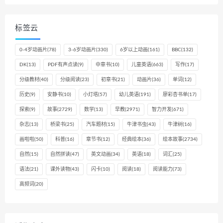
标签云
0-4岁动画片
(78)
3-6岁动画片
(330)
6岁以上动画
(161)
BBC
(132)
DK
(13)
PDF有声点读
(9)
中章书
(10)
儿童英语
(663)
写作
(17)
分级教材
(40)
分级阅读
(23)
初章书
(21)
动画片
(36)
单词
(12)
历史
(9)
安静书
(10)
小灯塔
(57)
幼儿英语
(191)
廖彩杏书单
(17)
探索
(9)
故事
(2729)
数学
(13)
早教
(2971)
智力开发
(671)
杂志
(13)
桥梁书
(25)
汽车题材
(15)
牛津书虫
(43)
牛津树
(16)
画啦啦
(50)
科普
(16)
章节书
(12)
经典绘本
(36)
绘本故事
(2734)
自然
(15)
自然拼读
(47)
英文动画
(34)
英语
(18)
词汇
(25)
语法
(21)
课外读物
(43)
闪卡
(10)
阅读
(18)
阅读能力
(73)
高频词
(20)