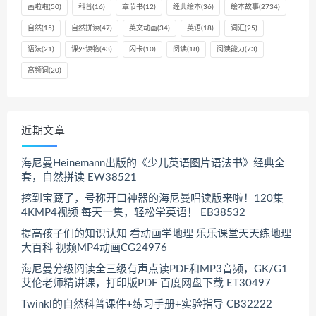
画啦啦
(50)
科普
(16)
章节书
(12)
经典绘本
(36)
绘本故事
(2734)
自然
(15)
自然拼读
(47)
英文动画
(34)
英语
(18)
词汇
(25)
语法
(21)
课外读物
(43)
闪卡
(10)
阅读
(18)
阅读能力
(73)
高频词
(20)
近期文章
海尼曼Heinemann出版的《少儿英语图片语法书》经典全
套，自然拼读 EW38521
挖到宝藏了，号称开口神器的海尼曼唱读版来啦！120集
4KMP4视频 每天一集，轻松学英语！ EB38532
提高孩子们的知识认知 看动画学地理 乐乐课堂天天练地理
大百科 视频MP4动画CG24976
海尼曼分级阅读全三级有声点读PDF和MP3音频，GK/G1
艾伦老师精讲课，打印版PDF 百度网盘下载 ET30497
Twinkl的自然科普课件+练习手册+实验指导 CB32222