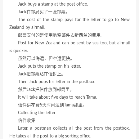
Jack buys a stamp at the post office.
Jack在邮局买了一张邮票。
The cost of the stamp pays for the letter to go to New
Zealand by airmail.
邮票支付的是使用航空邮件去新西兰的费用。
Post for New Zealand can be sent by sea too, but airmail
is quicker.
虽然可以海运，但空运更快。
Jack puts the stamp on his letter.
Jack把邮票贴在信封上。
Then Jack pops his letter in the postbox.
然后Jack把信件放到邮筒里。
It will take about five days to reach Tama.
信件讲花费5天时间达到Tama那里。
Collecting the letter
信件收集
Later, a postman collects all the post from the postbox.
He takes all the post to a big sorting office.