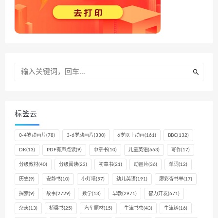
标签云
0-4岁动画片
(78)
3-6岁动画片
(330)
6岁以上动画
(161)
BBC
(132)
DK
(13)
PDF有声点读
(9)
中章书
(10)
儿童英语
(663)
写作
(17)
分级教材
(40)
分级阅读
(23)
初章书
(21)
动画片
(36)
单词
(12)
历史
(9)
安静书
(10)
小灯塔
(57)
幼儿英语
(191)
廖彩杏书单
(17)
探索
(9)
故事
(2729)
数学
(13)
早教
(2971)
智力开发
(671)
杂志
(13)
桥梁书
(25)
汽车题材
(15)
牛津书虫
(43)
牛津树
(16)