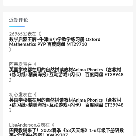
近期评论
26965
发表在《
数学启蒙王牌~牛津IB小学数学练习册 Oxford
Mathematics PYP 百度网盘 MT29710
》
阿呆
发表在《
英国学校都在用的自然拼读教材Anima Phonics（含教材
+练习纸+精美海报+互动游戏+闪卡） 百度网盘 ET39948
》
初心
发表在《
英国学校都在用的自然拼读教材Anima Phonics（含教材
+练习纸+精美海报+互动游戏+闪卡） 百度网盘 ET39948
》
LisaAnderson
发表在《
国民教辅来了！2023春季《53天天练》1-6年级下册语数
英+全优卷+答案！XW39707