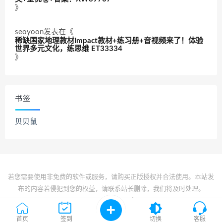
》
seoyoon
发表在《
稀缺国家地理教材Impact教材+练习册+音视频来了！体验
世界多元文化，练思维 ET33334
》
书签
贝贝鼠
若您需要使用非免费的软件或服务，请购买正版授权并合法使用。本站发
布的内容若侵犯到您的权益，请联系站长删除，我们将及时处理。
© 2022 All rights reserved
京ICP备2022017834号-1
首页
签到
切换
客服