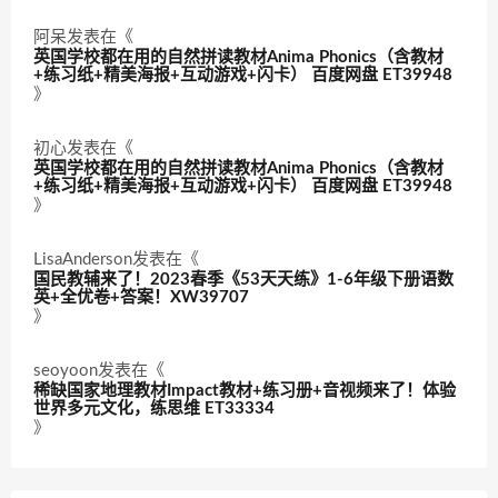
阿呆
发表在《
英国学校都在用的自然拼读教材Anima Phonics（含教材
+练习纸+精美海报+互动游戏+闪卡） 百度网盘 ET39948
》
初心
发表在《
英国学校都在用的自然拼读教材Anima Phonics（含教材
+练习纸+精美海报+互动游戏+闪卡） 百度网盘 ET39948
》
LisaAnderson
发表在《
国民教辅来了！2023春季《53天天练》1-6年级下册语数
英+全优卷+答案！XW39707
》
seoyoon
发表在《
稀缺国家地理教材Impact教材+练习册+音视频来了！体验
世界多元文化，练思维 ET33334
》