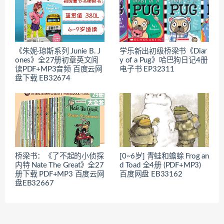
《朱妮·琼斯系列 Junie B. J
学乐新出初级桥梁书《Diar
ones》全27册初章英文阅
y of a Pug》哈巴狗日记4册
读PDF+MP3音频 百度云网
电子书 EP32311
盘下载 EB32674
桥梁书：《了不起的小侦探
[0~6岁] 青蛙和蟾蜍 Frog an
内特 Nate The Great》全27
d Toad 全4册 (PDF+MP3)
册下载 PDF+MP3 百度云网
百度网盘 EB33162
盘EB32667