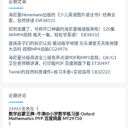
近期文章
海尼曼Heinemann出版的《少儿英语图片语法书》经典全
套，自然拼读 EW38521
挖到宝藏了，号称开口神器的海尼曼唱读版来啦！120集
4KMP4视频 每天一集，轻松学英语！ EB38532
提高孩子们的知识认知 看动画学地理 乐乐课堂天天练地理
大百科 视频MP4动画CG24976
海尼曼分级阅读全三级有声点读PDF和MP3音频，GK/G1
艾伦老师精讲课，打印版PDF 百度网盘下载 ET30497
Twinkl的自然科普课件+练习手册+实验指导 CB32222
近期评论
26965
发表在《
数学启蒙王牌~牛津IB小学数学练习册 Oxford
Mathematics PYP 百度网盘 MT29710
》