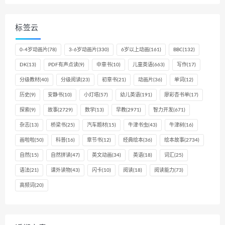
标签云
0-4岁动画片
(78)
3-6岁动画片
(330)
6岁以上动画
(161)
BBC
(132)
DK
(13)
PDF有声点读
(9)
中章书
(10)
儿童英语
(663)
写作
(17)
分级教材
(40)
分级阅读
(23)
初章书
(21)
动画片
(36)
单词
(12)
历史
(9)
安静书
(10)
小灯塔
(57)
幼儿英语
(191)
廖彩杏书单
(17)
探索
(9)
故事
(2729)
数学
(13)
早教
(2971)
智力开发
(671)
杂志
(13)
桥梁书
(25)
汽车题材
(15)
牛津书虫
(43)
牛津树
(16)
画啦啦
(50)
科普
(16)
章节书
(12)
经典绘本
(36)
绘本故事
(2734)
自然
(15)
自然拼读
(47)
英文动画
(34)
英语
(18)
词汇
(25)
语法
(21)
课外读物
(43)
闪卡
(10)
阅读
(18)
阅读能力
(73)
高频词
(20)