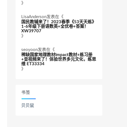
》
LisaAnderson
发表在《
国民教辅来了！2023春季《53天天练》
1-6年级下册语数英+全优卷+答案！
XW39707
》
seoyoon
发表在《
稀缺国家地理教材Impact教材+练习册
+音视频来了！体验世界多元文化，练思
维 ET33334
》
书签
贝贝鼠