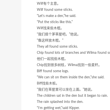
Wilf有个主意。
Wilf found some sticks.
“Let’s make a den,”he said.
“Put the sticks like this.”
Wilf找来些木棍。
“我们搭个茅草屋吧。”他说。
“像这样放木棍。”
They all found some sticks.
Chip found lots of branches and Wilma found s
他们一起找些木棍。
Chip找到很多树枝，Wilma找到一些麦秆。
Biff found some logs.
“We can sit on them inside the den,”she said.
Biff找些木桩。
“我们在草屋里可以坐在上面。”她说。
The children sat in the den but it began to rain.
The rain splashed into the den.
“I’m getting wet,”said Kipper.