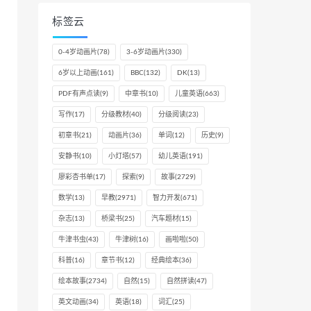
标签云
0-4岁动画片
(78)
3-6岁动画片
(330)
6岁以上动画
(161)
BBC
(132)
DK
(13)
PDF有声点读
(9)
中章书
(10)
儿童英语
(663)
写作
(17)
分级教材
(40)
分级阅读
(23)
初章书
(21)
动画片
(36)
单词
(12)
历史
(9)
安静书
(10)
小灯塔
(57)
幼儿英语
(191)
廖彩杏书单
(17)
探索
(9)
故事
(2729)
数学
(13)
早教
(2971)
智力开发
(671)
杂志
(13)
桥梁书
(25)
汽车题材
(15)
牛津书虫
(43)
牛津树
(16)
画啦啦
(50)
科普
(16)
章节书
(12)
经典绘本
(36)
绘本故事
(2734)
自然
(15)
自然拼读
(47)
英文动画
(34)
英语
(18)
词汇
(25)