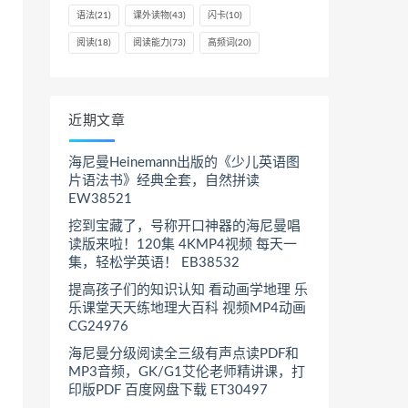
语法
(21)
课外读物
(43)
闪卡
(10)
阅读
(18)
阅读能力
(73)
高频词
(20)
近期文章
海尼曼Heinemann出版的《少儿英语图
片语法书》经典全套，自然拼读
EW38521
挖到宝藏了，号称开口神器的海尼曼唱
读版来啦！120集 4KMP4视频 每天一
集，轻松学英语！ EB38532
提高孩子们的知识认知 看动画学地理 乐
乐课堂天天练地理大百科 视频MP4动画
CG24976
海尼曼分级阅读全三级有声点读PDF和
MP3音频，GK/G1艾伦老师精讲课，打
印版PDF 百度网盘下载 ET30497