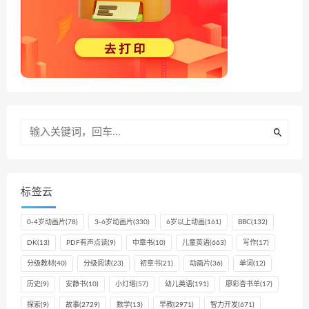
标签云
0-4岁动画片
(78)
3-6岁动画片
(330)
6岁以上动画
(161)
BBC
(132)
DK
(13)
PDF有声点读
(9)
中章书
(10)
儿童英语
(663)
写作
(17)
分级教材
(40)
分级阅读
(23)
初章书
(21)
动画片
(36)
单词
(12)
历史
(9)
安静书
(10)
小灯塔
(57)
幼儿英语
(191)
廖彩杏书单
(17)
探索
(9)
故事
(2729)
数学
(13)
早教
(2971)
智力开发
(671)