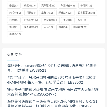
杂志
(13)
桥梁书
(25)
汽车题材
(15)
牛津书虫
(43)
牛津树
(16)
画啦啦
(50)
科普
(16)
章节书
(12)
经典绘本
(36)
绘本故事
(2734)
自然
(15)
自然拼读
(47)
英文动画
(34)
英语
(18)
词汇
(25)
语法
(21)
课外读物
(43)
闪卡
(10)
阅读
(18)
阅读能力
(73)
高频词
(20)
近期文章
海尼曼Heinemann出版的《少儿英语图片语法书》经典全
套，自然拼读 EW38521
挖到宝藏了，号称开口神器的海尼曼唱读版来啦！120集
4KMP4视频 每天一集，轻松学英语！ EB38532
提高孩子们的知识认知 看动画学地理 乐乐课堂天天练地理
大百科 视频MP4动画CG24976
海尼曼分级阅读全三级有声点读PDF和MP3音频，GK/G1
艾伦老师精讲课，打印版PDF 百度网盘下载 ET30497