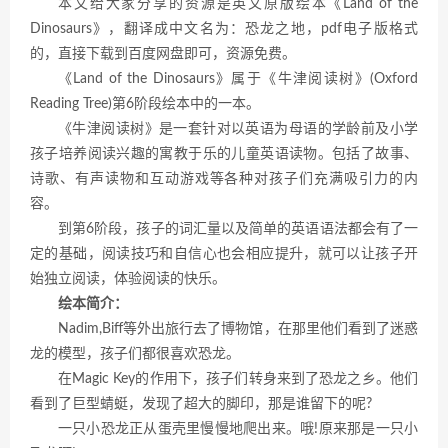
本文给大家分享的资源是英文原版绘本《Land of the
Dinosaurs》，翻译成中文名为：恐龙之地，pdf电子版格式
的，直接下载到百度网盘即可，资源免费。
《Land of the Dinosaurs》属于《牛津阅读树》(Oxford
Reading Tree)第6阶段绘本中的一本。
《牛津阅读树》是一套针对以英语为母语的学龄前及小学
孩子培养阅读兴趣的寓教于乐的儿童英语读物。包括了故事、
诗歌、有声读物和互动游戏等各种对孩子们充满吸引力的内
容。
到第6阶段，孩子的词汇量以及简单的英语语法都会有了一
定的基础，阅读技巧和自信心也会相应提升，就可以让孩子开
始独立阅读，体验阅读的快乐。
绘本简介：
Nadim,Biff等外出旅行去了博物馆，在那里他们看到了迷惑
龙的模型，孩子们都很喜欢恐龙。
在Magic Key的作用下，孩子们转身来到了恐龙之乡。他们
看到了巨型蜻蜓，发现了超大的脚印，那是谁留下的呢?
一只小恐龙正从蛋壳里慢慢地爬出来。哦!原来那是一只小