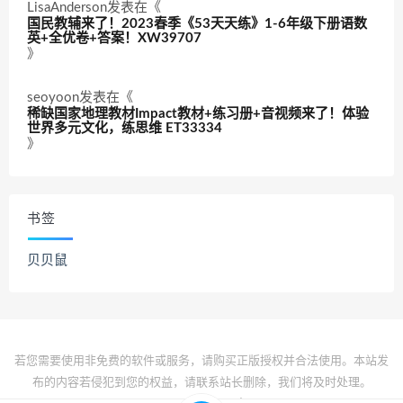
LisaAnderson
发表在《
国民教辅来了！2023春季《53天天练》1-6年级下册语数
英+全优卷+答案！XW39707
》
seoyoon
发表在《
稀缺国家地理教材Impact教材+练习册+音视频来了！体验
世界多元文化，练思维 ET33334
》
书签
贝贝鼠
若您需要使用非免费的软件或服务，请购买正版授权并合法使用。本站发
布的内容若侵犯到您的权益，请联系站长删除，我们将及时处理。