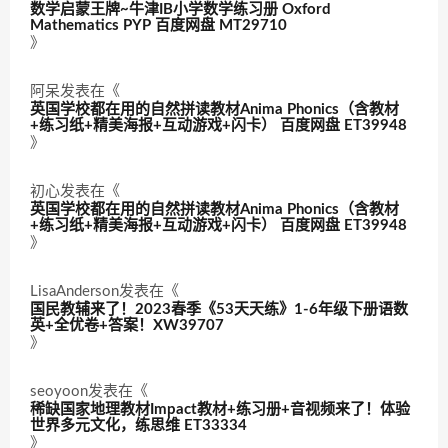
数学启蒙王牌~牛津IB小学数学练习册 Oxford
Mathematics PYP 百度网盘 MT29710
》
阿呆
发表在《
英国学校都在用的自然拼读教材Anima Phonics（含教材
+练习纸+精美海报+互动游戏+闪卡） 百度网盘 ET39948
》
初心
发表在《
英国学校都在用的自然拼读教材Anima Phonics（含教材
+练习纸+精美海报+互动游戏+闪卡） 百度网盘 ET39948
》
LisaAnderson
发表在《
国民教辅来了！2023春季《53天天练》1-6年级下册语数
英+全优卷+答案！XW39707
》
seoyoon
发表在《
稀缺国家地理教材Impact教材+练习册+音视频来了！体验
世界多元文化，练思维 ET33334
》