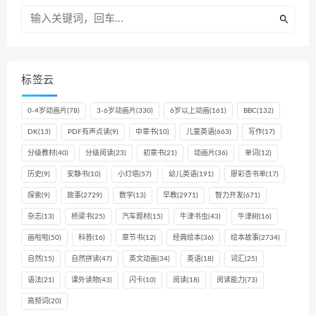
标签云
0-4岁动画片
(78)
3-6岁动画片
(330)
6岁以上动画
(161)
BBC
(132)
DK
(13)
PDF有声点读
(9)
中章书
(10)
儿童英语
(663)
写作
(17)
分级教材
(40)
分级阅读
(23)
初章书
(21)
动画片
(36)
单词
(12)
历史
(9)
安静书
(10)
小灯塔
(57)
幼儿英语
(191)
廖彩杏书单
(17)
探索
(9)
故事
(2729)
数学
(13)
早教
(2971)
智力开发
(671)
杂志
(13)
桥梁书
(25)
汽车题材
(15)
牛津书虫
(43)
牛津树
(16)
画啦啦
(50)
科普
(16)
章节书
(12)
经典绘本
(36)
绘本故事
(2734)
自然
(15)
自然拼读
(47)
英文动画
(34)
英语
(18)
词汇
(25)
语法
(21)
课外读物
(43)
闪卡
(10)
阅读
(18)
阅读能力
(73)
高频词
(20)