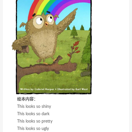
绘本内容：
This looks so shiny
This looks so dark
This looks so pretty
This looks so ugly