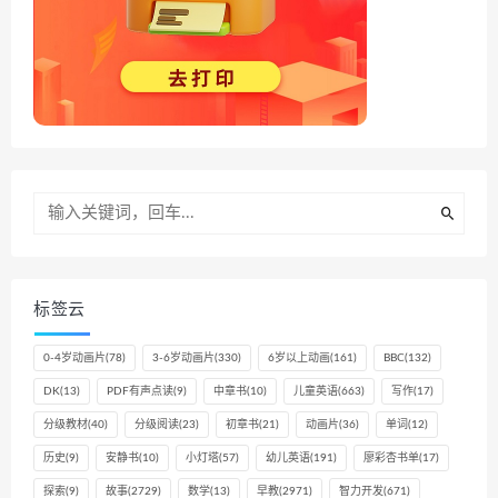
标签云
0-4岁动画片
(78)
3-6岁动画片
(330)
6岁以上动画
(161)
BBC
(132)
DK
(13)
PDF有声点读
(9)
中章书
(10)
儿童英语
(663)
写作
(17)
分级教材
(40)
分级阅读
(23)
初章书
(21)
动画片
(36)
单词
(12)
历史
(9)
安静书
(10)
小灯塔
(57)
幼儿英语
(191)
廖彩杏书单
(17)
探索
(9)
故事
(2729)
数学
(13)
早教
(2971)
智力开发
(671)