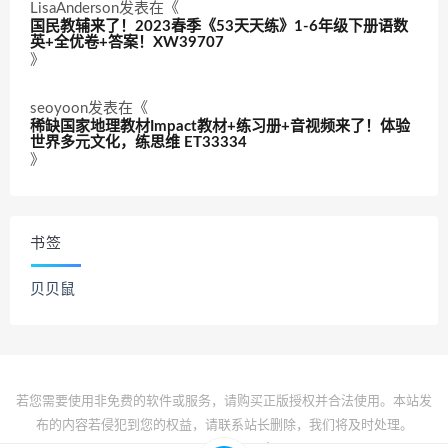
LisaAnderson
发表在《
国民教辅来了！2023春季《53天天练》1-6年级下册语数
英+全优卷+答案！XW39707
》
seoyoon
发表在《
稀缺国家地理教材Impact教材+练习册+音视频来了！体验
世界多元文化，练思维 ET33334
》
书签
贝贝鼠
若您需要使用非免费的软件或服务，请购买正版授权并合法使用。本站发
布的内容若侵犯到您的权益，请联系站长删除，我们将及时处理。