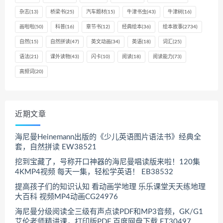
杂志
(13)
桥梁书
(25)
汽车题材
(15)
牛津书虫
(43)
牛津树
(16)
画啦啦
(50)
科普
(16)
章节书
(12)
经典绘本
(36)
绘本故事
(2734)
自然
(15)
自然拼读
(47)
英文动画
(34)
英语
(18)
词汇
(25)
语法
(21)
课外读物
(43)
闪卡
(10)
阅读
(18)
阅读能力
(73)
高频词
(20)
近期文章
海尼曼Heinemann出版的《少儿英语图片语法书》经典全
套，自然拼读 EW38521
挖到宝藏了，号称开口神器的海尼曼唱读版来啦！120集
4KMP4视频 每天一集，轻松学英语！ EB38532
提高孩子们的知识认知 看动画学地理 乐乐课堂天天练地理
大百科 视频MP4动画CG24976
海尼曼分级阅读全三级有声点读PDF和MP3音频，GK/G1
艾伦老师精讲课，打印版PDF 百度网盘下载 ET30497