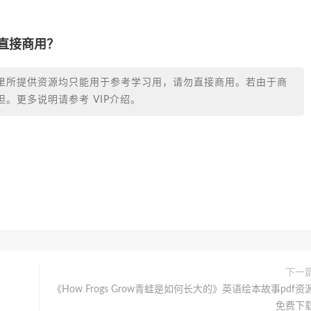
否直接商用？
里所提供资源均只能用于参考学习用，请勿直接商用。若由于商
。更多说明请参考 VIP介绍。
下一
《How Frogs Grow青蛙是如何长大的》英语绘本故事pdf资
免费下