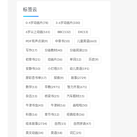
标签云
0-4岁动画片
(78)
3-6岁动画片
(330)
6岁以上动画
(161)
BBC
(132)
DK
(13)
PDF有声点读
(9)
中章书
(10)
儿童英语
(663)
写作
(17)
分级教材
(40)
分级阅读
(23)
初章书
(21)
动画片
(36)
单词
(12)
历史
(9)
安静书
(10)
小灯塔
(57)
幼儿英语
(191)
廖彩杏书单
(17)
探索
(9)
故事
(2729)
数学
(13)
早教
(2971)
智力开发
(671)
杂志
(13)
桥梁书
(25)
汽车题材
(15)
牛津书虫
(43)
牛津树
(16)
画啦啦
(50)
科普
(16)
章节书
(12)
经典绘本
(36)
绘本故事
(2734)
自然
(15)
自然拼读
(47)
英文动画
(34)
英语
(18)
词汇
(25)