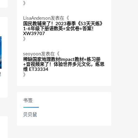
》
LisaAnderson
发表在《
国民教辅来了！2023春季《53天天练》
1-6年级下册语数英+全优卷+答案！
XW39707
》
seoyoon
发表在《
稀缺国家地理教材Impact教材+练习册
+音视频来了！体验世界多元文化，练思
维 ET33334
理
》
书签
贝贝鼠