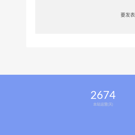
要发表
2674
本站运营(天)