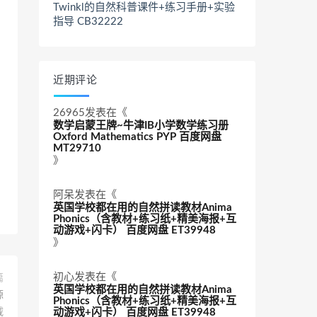
Twinkl的自然科普课件+练习手册+实验
指导 CB32222
近期评论
26965
发表在《
数学启蒙王牌~牛津IB小学数学练习册
Oxford Mathematics PYP 百度网盘
MT29710
》
阿呆
发表在《
英国学校都在用的自然拼读教材Anima
Phonics（含教材+练习纸+精美海报+互
动游戏+闪卡） 百度网盘 ET39948
》
初心
发表在《
篇
英国学校都在用的自然拼读教材Anima
源
Phonics（含教材+练习纸+精美海报+互
动游戏+闪卡） 百度网盘 ET39948
载