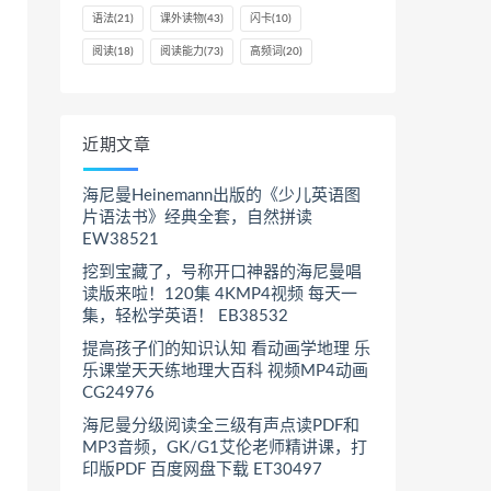
语法
(21)
课外读物
(43)
闪卡
(10)
阅读
(18)
阅读能力
(73)
高频词
(20)
近期文章
海尼曼Heinemann出版的《少儿英语图
片语法书》经典全套，自然拼读
EW38521
挖到宝藏了，号称开口神器的海尼曼唱
读版来啦！120集 4KMP4视频 每天一
集，轻松学英语！ EB38532
提高孩子们的知识认知 看动画学地理 乐
乐课堂天天练地理大百科 视频MP4动画
CG24976
海尼曼分级阅读全三级有声点读PDF和
MP3音频，GK/G1艾伦老师精讲课，打
印版PDF 百度网盘下载 ET30497