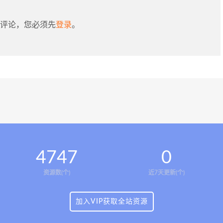
评论，您必须先
登录
。
4747
0
资源数(个)
近7天更新(个)
加入VIP获取全站资源