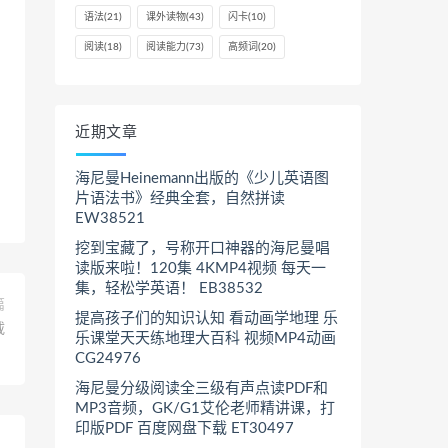
语法
(21)
课外读物
(43)
闪卡
(10)
阅读
(18)
阅读能力
(73)
高频词
(20)
近期文章
海尼曼Heinemann出版的《少儿英语图
片语法书》经典全套，自然拼读
EW38521
挖到宝藏了，号称开口神器的海尼曼唱
读版来啦！120集 4KMP4视频 每天一
集，轻松学英语！ EB38532
篇
提高孩子们的知识认知 看动画学地理 乐
载
乐课堂天天练地理大百科 视频MP4动画
CG24976
海尼曼分级阅读全三级有声点读PDF和
MP3音频，GK/G1艾伦老师精讲课，打
印版PDF 百度网盘下载 ET30497