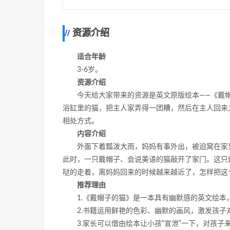
资源介绍
适合年龄
3-6岁。
资源介绍
今天给大家带来的资源是英文原版绘本——《戴
浴缸里的猫，把主人家弄得一团糟，然后在主人回来
相处方式。
内容介绍
外面下着瓢泼大雨，妈妈有事外出，被迫窝在家
此时，一只戴帽子、会说美语的猫敲开了家门。这只
哒的走着，离妈妈回来的时候越来越近了，怎样把这
推荐理由
1.《戴帽子的猫》是一本具有幽默感的英文绘
2.书籍运用鲜艳的色彩、幽默的画风，激发孩子
3.家长可以借由绘本让小孩“宣泄”一下，对孩