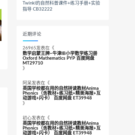
Twinkl的自然科普课件+练习手册+实验
指导 CB32222
近期评论
26965
发表在《
数学启蒙王牌~牛津IB小学数学练习册
Oxford Mathematics PYP 百度网盘
MT29710
》
阿呆
发表在《
英国学校都在用的自然拼读教材Anima
Phonics（含教材+练习纸+精美海报+互
动游戏+闪卡） 百度网盘 ET39948
》
初心
发表在《
英国学校都在用的自然拼读教材Anima
Phonics（含教材+练习纸+精美海报+互
动游戏+闪卡） 百度网盘 ET39948