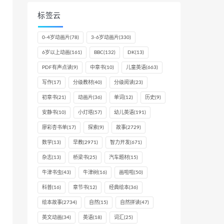
标签云
0-4岁动画片
(78)
3-6岁动画片
(330)
6岁以上动画
(161)
BBC
(132)
DK
(13)
PDF有声点读
(9)
中章书
(10)
儿童英语
(663)
写作
(17)
分级教材
(40)
分级阅读
(23)
初章书
(21)
动画片
(36)
单词
(12)
历史
(9)
安静书
(10)
小灯塔
(57)
幼儿英语
(191)
廖彩杏书单
(17)
探索
(9)
故事
(2729)
数学
(13)
早教
(2971)
智力开发
(671)
杂志
(13)
桥梁书
(25)
汽车题材
(15)
牛津书虫
(43)
牛津树
(16)
画啦啦
(50)
科普
(16)
章节书
(12)
经典绘本
(36)
绘本故事
(2734)
自然
(15)
自然拼读
(47)
英文动画
(34)
英语
(18)
词汇
(25)