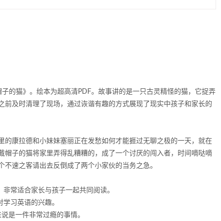
帽子的猫》。绘本为超高清PDF。故事讲的是一只古灵精怪的猫，它捉弄
之前及时清理了现场，通过诙谐有趣的方式展现了现实中孩子和家长的
里的康拉德和小妹妹塞丽正在发愁如何才能捱过无聊之极的一天，就在
戴帽子的猫将家里弄得乱糟糟的，成了一个讨厌的闯入者，时间嘀哒嘀
个不速之客请出去反倒成了两个小家伙的当务之急。
本，非常适合家长与孩子一起共同阅读。
对学习英语的兴趣。
子来说是一件非常过瘾的事情。