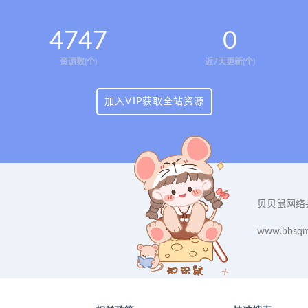
4747
0
资源数(个)
近7天更新(个)
加入VIP获取全站资源
贝贝鼠网络
www.bbsqm