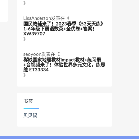
》
LisaAnderson
发表在《
国民教辅来了！2023春季《53天天练》
1-6年级下册语数英+全优卷+答案！
XW39707
》
seoyoon
发表在《
稀缺国家地理教材Impact教材+练习册
+音视频来了！体验世界多元文化，练思
维 ET33334
》
书签
贝贝鼠