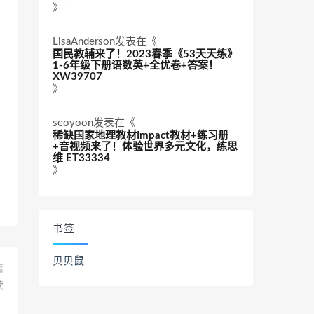
》
LisaAnderson
发表在《
国民教辅来了！2023春季《53天天练》
1-6年级下册语数英+全优卷+答案！
XW39707
》
seoyoon
发表在《
稀缺国家地理教材Impact教材+练习册
+音视频来了！体验世界多元文化，练思
维 ET33334
》
书签
贝贝鼠
篇
读