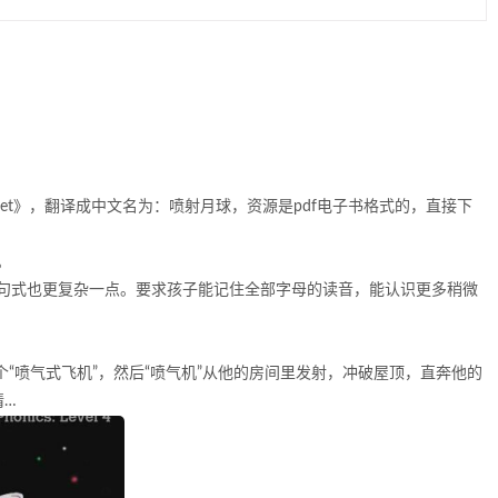
 Jet》，翻译成中文名为：喷射月球，资源是pdf电子书格式的，直接下
。
句式也更复杂一点。要求孩子能记住全部字母的读音，能认识更多稍微
一个“喷气式飞机”，然后“喷气机”从他的房间里发射，冲破屋顶，直奔他的
情…