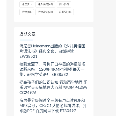
语法
(21)
课外读物
(43)
闪卡
(10)
阅读
(18)
阅读能力
(73)
高频词
(20)
近期文章
海尼曼Heinemann出版的《少儿英语图
片语法书》经典全套，自然拼读
EW38521
挖到宝藏了，号称开口神器的海尼曼唱
读版来啦！120集 4KMP4视频 每天一
集，轻松学英语！ EB38532
提高孩子们的知识认知 看动画学地理 乐
乐课堂天天练地理大百科 视频MP4动画
CG24976
海尼曼分级阅读全三级有声点读PDF和
MP3音频，GK/G1艾伦老师精讲课，打
印版PDF 百度网盘下载 ET30497