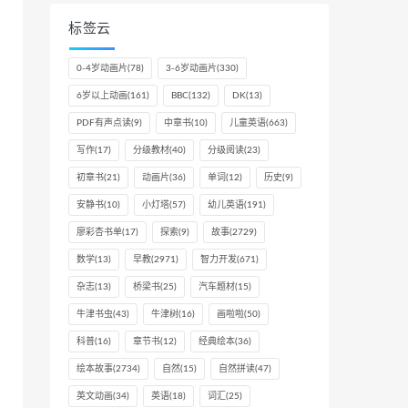
标签云
0-4岁动画片
(78)
3-6岁动画片
(330)
6岁以上动画
(161)
BBC
(132)
DK
(13)
PDF有声点读
(9)
中章书
(10)
儿童英语
(663)
写作
(17)
分级教材
(40)
分级阅读
(23)
初章书
(21)
动画片
(36)
单词
(12)
历史
(9)
安静书
(10)
小灯塔
(57)
幼儿英语
(191)
廖彩杏书单
(17)
探索
(9)
故事
(2729)
数学
(13)
早教
(2971)
智力开发
(671)
杂志
(13)
桥梁书
(25)
汽车题材
(15)
牛津书虫
(43)
牛津树
(16)
画啦啦
(50)
科普
(16)
章节书
(12)
经典绘本
(36)
绘本故事
(2734)
自然
(15)
自然拼读
(47)
英文动画
(34)
英语
(18)
词汇
(25)