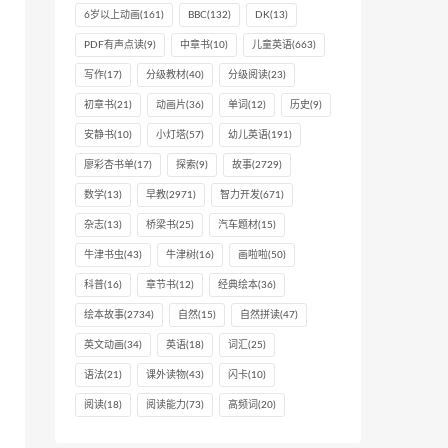
6岁以上动画
(161)
BBC
(132)
DK
(13)
PDF有声点读
(9)
中章书
(10)
儿童英语
(663)
写作
(17)
分级教材
(40)
分级阅读
(23)
初章书
(21)
动画片
(36)
单词
(12)
历史
(9)
安静书
(10)
小灯塔
(57)
幼儿英语
(191)
廖彩杏书单
(17)
探索
(9)
故事
(2729)
数学
(13)
早教
(2971)
智力开发
(671)
杂志
(13)
桥梁书
(25)
汽车题材
(15)
牛津书虫
(43)
牛津树
(16)
画啦啦
(50)
科普
(16)
章节书
(12)
经典绘本
(36)
绘本故事
(2734)
自然
(15)
自然拼读
(47)
英文动画
(34)
英语
(18)
词汇
(25)
语法
(21)
课外读物
(43)
闪卡
(10)
阅读
(18)
阅读能力
(73)
高频词
(20)