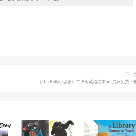
下一
《The Bully小恶霸》牛津树英语绘本pdf资源免费下