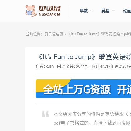
早教
英语
动
当前位置：
贝贝鼠启蒙
《It’s Fun to Jump》攀登英语绘本
>
《It’s Fun to Jump》攀登
作者 :
xuan
本文共680个字，预计阅读时间需要2分
本文给大家分享的资源是英语绘本《It’s
pdf电子书格式的，直接下载到百度