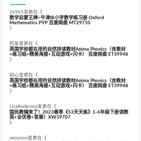
26965
发表在《
数学启蒙王牌~牛津IB小学数学练习册 Oxford
Mathematics PYP 百度网盘 MT29710
》
阿呆
发表在《
英国学校都在用的自然拼读教材Anima Phonics（含教材
+练习纸+精美海报+互动游戏+闪卡） 百度网盘 ET39948
》
初心
发表在《
英国学校都在用的自然拼读教材Anima Phonics（含教材
+练习纸+精美海报+互动游戏+闪卡） 百度网盘 ET39948
》
LisaAnderson
发表在《
国民教辅来了！2023春季《53天天练》1-6年级下册语数
英+全优卷+答案！XW39707
》
seoyoon
发表在《