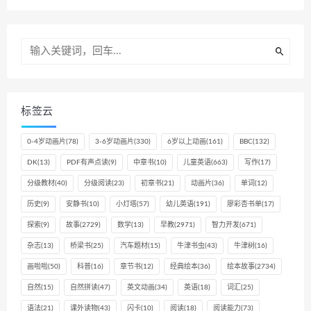
标签云
0-4岁动画片
(78)
3-6岁动画片
(330)
6岁以上动画
(161)
BBC
(132)
DK
(13)
PDF有声点读
(9)
中章书
(10)
儿童英语
(663)
写作
(17)
分级教材
(40)
分级阅读
(23)
初章书
(21)
动画片
(36)
单词
(12)
历史
(9)
安静书
(10)
小灯塔
(57)
幼儿英语
(191)
廖彩杏书单
(17)
探索
(9)
故事
(2729)
数学
(13)
早教
(2971)
智力开发
(671)
杂志
(13)
桥梁书
(25)
汽车题材
(15)
牛津书虫
(43)
牛津树
(16)
画啦啦
(50)
科普
(16)
章节书
(12)
经典绘本
(36)
绘本故事
(2734)
自然
(15)
自然拼读
(47)
英文动画
(34)
英语
(18)
词汇
(25)
语法
(21)
课外读物
(43)
闪卡
(10)
阅读
(18)
阅读能力
(73)