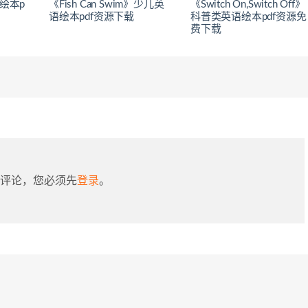
英语绘本p
《Fish Can Swim》少儿英
《Switch On,Switch Off》
语绘本pdf资源下载
科普类英语绘本pdf资源免
费下载
评论，您必须先
登录
。