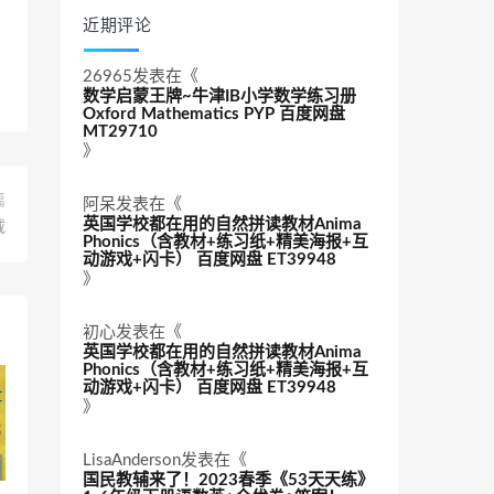
近期评论
26965
发表在《
数学启蒙王牌~牛津IB小学数学练习册
Oxford Mathematics PYP 百度网盘
MT29710
》
篇
阿呆
发表在《
英国学校都在用的自然拼读教材Anima
载
Phonics（含教材+练习纸+精美海报+互
动游戏+闪卡） 百度网盘 ET39948
》
初心
发表在《
英国学校都在用的自然拼读教材Anima
Phonics（含教材+练习纸+精美海报+互
动游戏+闪卡） 百度网盘 ET39948
》
LisaAnderson
发表在《
国民教辅来了！2023春季《53天天练》