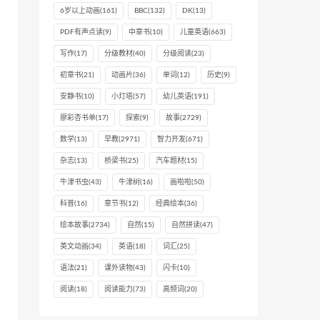
6岁以上动画
(161)
BBC
(132)
DK
(13)
PDF有声点读
(9)
中章书
(10)
儿童英语
(663)
写作
(17)
分级教材
(40)
分级阅读
(23)
初章书
(21)
动画片
(36)
单词
(12)
历史
(9)
安静书
(10)
小灯塔
(57)
幼儿英语
(191)
廖彩杏书单
(17)
探索
(9)
故事
(2729)
数学
(13)
早教
(2971)
智力开发
(671)
杂志
(13)
桥梁书
(25)
汽车题材
(15)
牛津书虫
(43)
牛津树
(16)
画啦啦
(50)
科普
(16)
章节书
(12)
经典绘本
(36)
绘本故事
(2734)
自然
(15)
自然拼读
(47)
英文动画
(34)
英语
(18)
词汇
(25)
语法
(21)
课外读物
(43)
闪卡
(10)
阅读
(18)
阅读能力
(73)
高频词
(20)