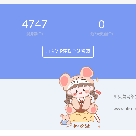
4747
0
资源数(个)
近7天更新(个)
加入VIP获取全站资源
贝贝鼠网络
www.bbsqm