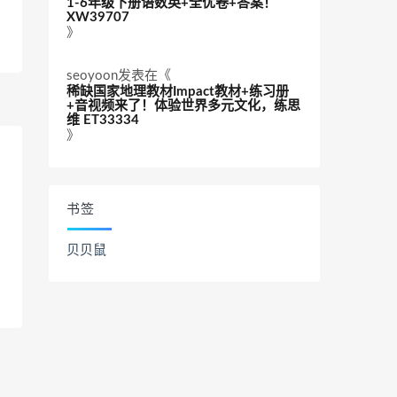
1-6年级下册语数英+全优卷+答案！
XW39707
》
seoyoon
发表在《
稀缺国家地理教材Impact教材+练习册
+音视频来了！体验世界多元文化，练思
维 ET33334
》
书签
贝贝鼠