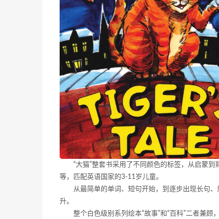
“大猫”整套书采用了不同颜色的标签，从启蒙到熟
等，匹配英语国家的3-11岁儿童。
从最简单的单词、短句开始，到逐步出现长句、
升。
整个白色级别系列绘本“故事”和“百科”二者兼