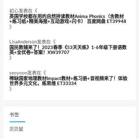
初心
发表在《
英国学校都在用的自然拼读教材Anima Phonics（含教材
+练习纸+精美海报+互动游戏+闪卡） 百度网盘 ET39948
》
LisaAnderson
发表在《
国民教辅来了！2023春季《53天天练》1-6年级下册语数
英+全优卷+答案！XW39707
》
seoyoon
发表在《
稀缺国家地理教材Impact教材+练习册+音视频来了！体验
世界多元文化，练思维 ET33334
》
书签
贝贝鼠