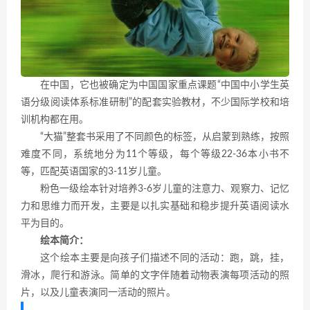
在中国，它也被确定为中国国家重点课题“中国中小学生英
语分级阅读体系标准研制”的配套实验教材，不少国际学校和培
训机构都在用。
“大猫”整套书采用了不同颜色的标签，从启蒙到熟练，按照
难度不同，系统地分为11个等级，每个等级22-36本小书不
等，匹配英语国家的3-11岁儿童。
粉色一级绘本针对培养3-6岁儿童的注意力、观察力、记忆
力和思维力而开发，主要是以扎实基础和稳步提升英语阅读水
平为目的。
绘本简介：
这个绘本主要是向孩子们描述不同的活动：跑，跳，挂，
滑冰，爬行和游泳。简单的文字伴随着动物表演每项活动的照
片，以及儿童表演同一活动的照片。