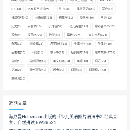
0-4岁动画片
(78)
3-6岁动画片
(330)
6岁以上动画
(161)
BBC
(132)
DK
(13)
PDF有声点读
(9)
中章书
(10)
儿童英语
(663)
写作
(17)
分级教材
(40)
分级阅读
(23)
初章书
(21)
动画片
(36)
单词
(12)
历史
(9)
安静书
(10)
小灯塔
(57)
幼儿英语
(191)
廖彩杏书单
(17)
探索
(9)
故事
(2729)
数学
(13)
早教
(2971)
智力开发
(671)
杂志
(13)
桥梁书
(25)
汽车题材
(15)
牛津书虫
(43)
牛津树
(16)
画啦啦
(50)
科普
(16)
章节书
(12)
经典绘本
(36)
绘本故事
(2734)
自然
(15)
自然拼读
(47)
英文动画
(34)
英语
(18)
词汇
(25)
语法
(21)
课外读物
(43)
闪卡
(10)
阅读
(18)
阅读能力
(73)
高频词
(20)
近期文章
海尼曼Heinemann出版的《少儿英语图片语法书》经典全
套，自然拼读 EW38521