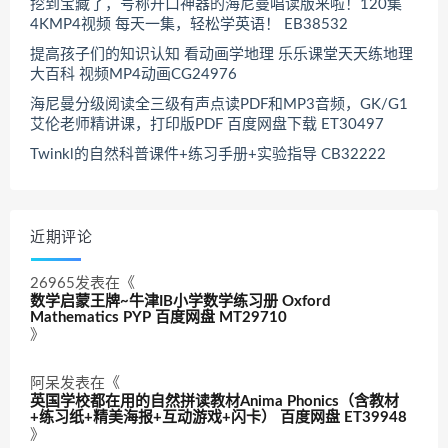
挖到宝藏了，号称开口神器的海尼曼唱读版来啦！120集
4KMP4视频 每天一集，轻松学英语！ EB38532
提高孩子们的知识认知 看动画学地理 乐乐课堂天天练地理
大百科 视频MP4动画CG24976
海尼曼分级阅读全三级有声点读PDF和MP3音频，GK/G1
艾伦老师精讲课，打印版PDF 百度网盘下载 ET30497
Twinkl的自然科普课件+练习手册+实验指导 CB32222
近期评论
26965
发表在《
数学启蒙王牌~牛津IB小学数学练习册 Oxford
Mathematics PYP 百度网盘 MT29710
》
阿呆
发表在《
英国学校都在用的自然拼读教材Anima Phonics（含教材
+练习纸+精美海报+互动游戏+闪卡） 百度网盘 ET39948
》