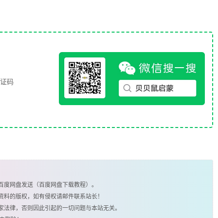
验证码
由百度网盘发送（百度网盘下载教程）。
类资料的版权，如有侵权请邮件联系站长！
国家法律，否则因此引起的一切问题与本站无关。