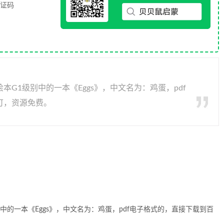
验证码
G1级别中的一本《Eggs》，中文名为：鸡蛋，pdf
可，资源免费。
的一本《Eggs》，中文名为：鸡蛋，pdf电子格式的，直接下载到百