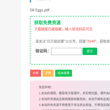
08 Eggs.pdf
获取免费资源
下载链接已被隐藏，输入验证码后可见
请关注"贝贝鼠启蒙"公众号，回复"
3648
"，获取
验证码：
故事
早教
绘本故事
免责声明：
1.本站的课程，都是电子版课件，非实物光盘，课件
2.本站所资源由互联网搜索收集而来，本站不拥有此
3.本站所有资源不得使用于非法商业用途，不得违反