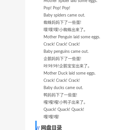
Mother Spider laid some eggs.
Pop! Pop! Pop!
Baby spiders came out.
蜘蛛妈妈下了一些蛋!
噗!噗!噗!小蜘蛛出来了。
Mother Penguin laid some eggs.
Crack! Crack! Crack!
Baby penguins came out.
企鹅妈妈下了一些蛋!
咔!咔!咔!企鹅宝宝出来了。
Mother Duck laid some eggs.
Crack! Crack! Crack!
Baby ducks came out.
鸭妈妈下了一些蛋!
嘎!嘎!嘎!小鸭子出来了。
Quack! Quack! Quack!
嘎!嘎!嘎!
网盘目录