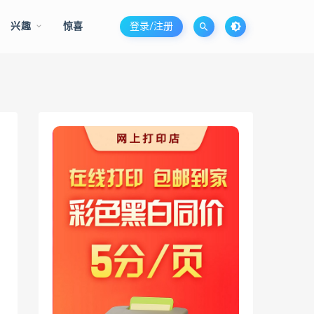
兴趣
惊喜
登录/注册