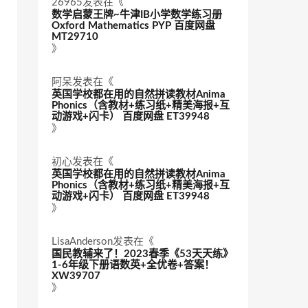
26965
发表在《
数学启蒙王牌~牛津IB小学数学练习册
Oxford Mathematics PYP 百度网盘
MT29710
》
阿呆
发表在《
英国学校都在用的自然拼读教材Anima
Phonics（含教材+练习纸+精美海报+互
动游戏+闪卡） 百度网盘 ET39948
》
初心
发表在《
英国学校都在用的自然拼读教材Anima
Phonics（含教材+练习纸+精美海报+互
动游戏+闪卡） 百度网盘 ET39948
》
LisaAnderson
发表在《
国民教辅来了！2023春季《53天天练》
1-6年级下册语数英+全优卷+答案！
XW39707
》