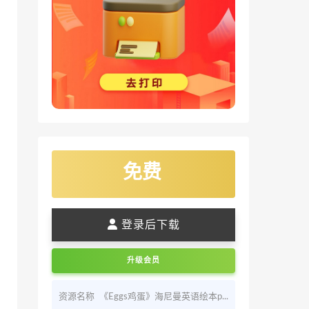
免费
登录后下载
升级会员
资源名称
《Eggs鸡蛋》海尼曼英语绘本p...