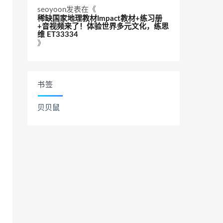
seoyoon
发表在《
稀缺国家地理教材Impact教材+练习册
+音视频来了！体验世界多元文化，练思
维 ET33334
》
书签
贝贝鼠