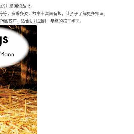
功的儿童阅读丛书。
等等，多采多姿，故事丰富面有趣，让孩子了解更多知识。
题范围较广，适合幼儿园到一年级的孩子学习。