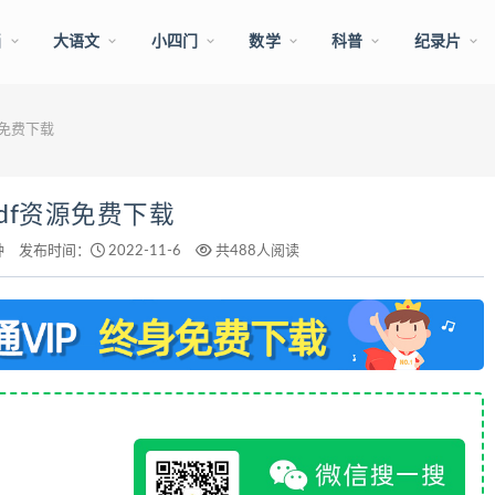
画
大语文
小四门
数学
科普
纪录片
源免费下载
df资源免费下载
钟
发布时间：
2022-11-6
共488人阅读