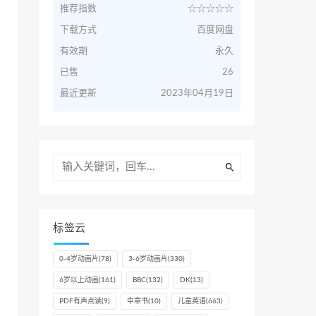
推荐指数
☆☆☆☆☆
下载方式
百度网盘
有效期
永久
已售
26
最近更新
2023年04月19日
标签云
0-4岁动画片
(78)
3-6岁动画片
(330)
6岁以上动画
(161)
BBC
(132)
DK
(13)
PDF有声点读
(9)
中章书
(10)
儿童英语
(663)