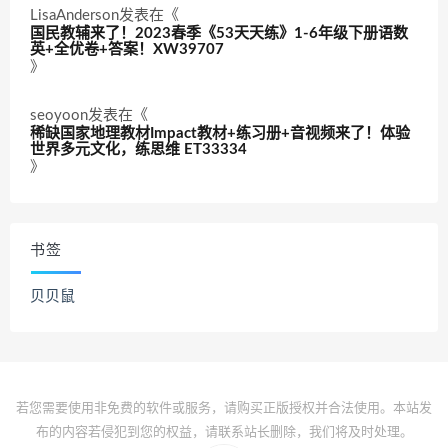
LisaAnderson
发表在《
国民教辅来了！2023春季《53天天练》1-6年级下册语数
英+全优卷+答案！XW39707
》
seoyoon
发表在《
稀缺国家地理教材Impact教材+练习册+音视频来了！体验
世界多元文化，练思维 ET33334
》
书签
贝贝鼠
若您需要使用非免费的软件或服务，请购买正版授权并合法使用。本站发
布的内容若侵犯到您的权益，请联系站长删除，我们将及时处理。