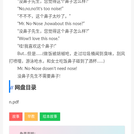
“没鼻子先生，您觉得这个鼻子怎么样?”
“No,no,no!It’s too noise!”
“不不不，这个鼻子太吵了。”
“Mr. No-Nose ,howabout this nose?”
“没鼻子先生，您觉得这个鼻子怎么样?”
“Wow!I love this nose.”
”哇!我喜欢这个鼻子!”
But…但是……(做饭被胡椒呛，走过垃圾桶闻到臭味，刮风
打喷嚏，游泳呛水，和女士吃饭鼻子碰到了酒杯……)
Mr. No-Nose dosen’t need nose!
没鼻子先生不需要鼻子!
网盘目录
n.pdf
故事
早教
绘本故事
免责声明：