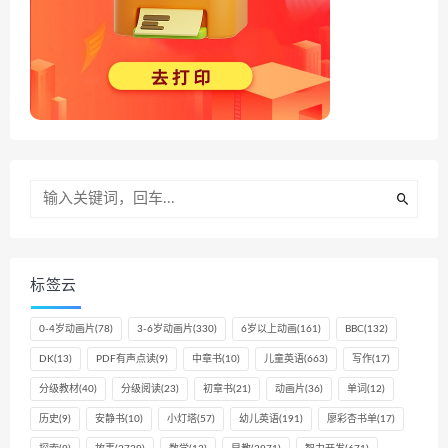
标签云
0-4岁动画片
(78)
3-6岁动画片
(330)
6岁以上动画
(161)
BBC
(132)
DK
(13)
PDF有声点读
(9)
中章书
(10)
儿童英语
(663)
写作
(17)
分级教材
(40)
分级阅读
(23)
初章书
(21)
动画片
(36)
单词
(12)
历史
(9)
安静书
(10)
小灯塔
(57)
幼儿英语
(191)
廖彩杏书单
(17)