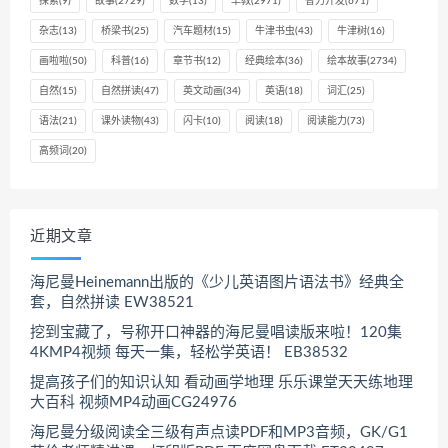
探索
(9)
故事
(2729)
数学
(13)
早教
(2971)
智力开发
(671)
杂志
(13)
桥梁书
(25)
汽车题材
(15)
牛津书虫
(43)
牛津树
(16)
画啦啦
(50)
科普
(16)
章节书
(12)
经典绘本
(36)
绘本故事
(2734)
自然
(15)
自然拼读
(47)
英文动画
(34)
英语
(18)
词汇
(25)
语法
(21)
课外读物
(43)
闪卡
(10)
阅读
(18)
阅读能力
(73)
高频词
(20)
近期文章
海尼曼Heinemann出版的《少儿英语图片语法书》经典全
套，自然拼读 EW38521
挖到宝藏了，号称开口神器的海尼曼唱读版来啦！120集
4KMP4视频 每天一集，轻松学英语！ EB38532
提高孩子们的知识认知 看动画学地理 乐乐课堂天天练地理
大百科 视频MP4动画CG24976
海尼曼分级阅读全三级有声点读PDF和MP3音频，GK/G1