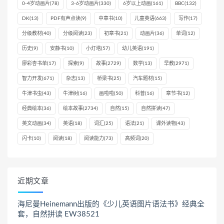
0-4岁动画片
(78)
3-6岁动画片
(330)
6岁以上动画
(161)
BBC
(132)
DK
(13)
PDF有声点读
(9)
中章书
(10)
儿童英语
(663)
写作
(17)
分级教材
(40)
分级阅读
(23)
初章书
(21)
动画片
(36)
单词
(12)
历史
(9)
安静书
(10)
小灯塔
(57)
幼儿英语
(191)
廖彩杏书单
(17)
探索
(9)
故事
(2729)
数学
(13)
早教
(2971)
智力开发
(671)
杂志
(13)
桥梁书
(25)
汽车题材
(15)
牛津书虫
(43)
牛津树
(16)
画啦啦
(50)
科普
(16)
章节书
(12)
经典绘本
(36)
绘本故事
(2734)
自然
(15)
自然拼读
(47)
英文动画
(34)
英语
(18)
词汇
(25)
语法
(21)
课外读物
(43)
闪卡
(10)
阅读
(18)
阅读能力
(73)
高频词
(20)
近期文章
海尼曼Heinemann出版的《少儿英语图片语法书》经典全
套，自然拼读 EW38521