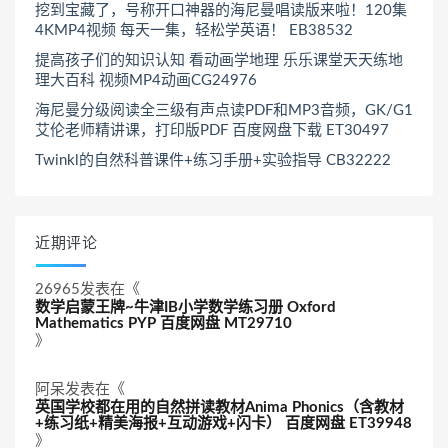
挖到宝藏了，号称开口神器的海尼曼唱读版来啦！120集
4KMP4视频 每天一集，轻松学英语！ EB38532
提高孩子们的知识认知 看动画学地理 乐乐课堂天天练地
理大百科 视频MP4动画CG24976
海尼曼分级阅读全三级有声点读PDF和MP3音频，GK/G1
艾伦老师精讲课，打印版PDF 百度网盘下载 ET30497
Twinkl的自然科普课件+练习手册+实验指导 CB32222
近期评论
26965
发表在《
数学启蒙王牌~牛津IB小学数学练习册 Oxford
Mathematics PYP 百度网盘 MT29710
》
阿呆
发表在《
英国学校都在用的自然拼读教材Anima Phonics（含教材
+练习纸+精美海报+互动游戏+闪卡） 百度网盘 ET39948
》