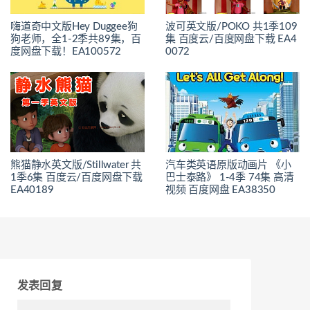
嗨道奇中文版Hey Duggee狗
波可英文版/POKO 共1季109
狗老师，全1-2季共89集，百
集 百度云/百度网盘下载 EA4
度网盘下载！EA100572
0072
熊猫静水英文版/Stillwater 共
汽车类英语原版动画片 《小
1季6集 百度云/百度网盘下载
巴士泰路》 1-4季 74集 高清
EA40189
视频 百度网盘 EA38350
发表回复