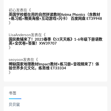
初心
发表在《
英国学校都在用的自然拼读教材Anima Phonics（含教材
+练习纸+精美海报+互动游戏+闪卡） 百度网盘 ET39948
》
LisaAnderson
发表在《
国民教辅来了！2023春季《53天天练》1-6年级下册语数
英+全优卷+答案！XW39707
》
seoyoon
发表在《
稀缺国家地理教材Impact教材+练习册+音视频来了！体
验世界多元文化，练思维 ET33334
》
书签
贝贝鼠