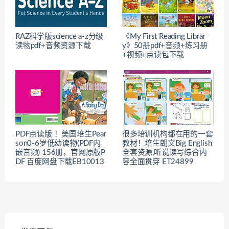
RAZ科学版science a-z分级
《My First Reading Librar
读物pdf+音频资源下载
y》50册pdf+音频+练习册
+视频+点读包下载
PDF点读版 ！美国培生Pear
很多培训机构都在用的一套
son0-6岁低幼读物(PDF内
教材！培生朗文Big English
嵌音频) 156册，官网原版P
全套资源,听说读写综合内
DF 百度网盘下载EB10013
容全面贯穿 ET24899