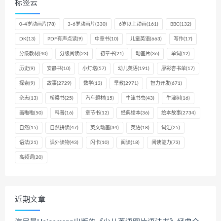
标签云
0-4岁动画片
(78)
3-6岁动画片
(330)
6岁以上动画
(161)
BBC
(132)
DK
(13)
PDF有声点读
(9)
中章书
(10)
儿童英语
(663)
写作
(17)
分级教材
(40)
分级阅读
(23)
初章书
(21)
动画片
(36)
单词
(12)
历史
(9)
安静书
(10)
小灯塔
(57)
幼儿英语
(191)
廖彩杏书单
(17)
探索
(9)
故事
(2729)
数学
(13)
早教
(2971)
智力开发
(671)
杂志
(13)
桥梁书
(25)
汽车题材
(15)
牛津书虫
(43)
牛津树
(16)
画啦啦
(50)
科普
(16)
章节书
(12)
经典绘本
(36)
绘本故事
(2734)
自然
(15)
自然拼读
(47)
英文动画
(34)
英语
(18)
词汇
(25)
语法
(21)
课外读物
(43)
闪卡
(10)
阅读
(18)
阅读能力
(73)
高频词
(20)
近期文章