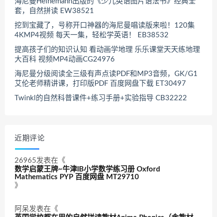
海尼曼Heinemann出版的《少儿英语图片语法书》经典全
套，自然拼读 EW38521
挖到宝藏了，号称开口神器的海尼曼唱读版来啦！120集
4KMP4视频 每天一集，轻松学英语！ EB38532
提高孩子们的知识认知 看动画学地理 乐乐课堂天天练地理
大百科 视频MP4动画CG24976
海尼曼分级阅读全三级有声点读PDF和MP3音频，GK/G1
艾伦老师精讲课，打印版PDF 百度网盘下载 ET30497
Twinkl的自然科普课件+练习手册+实验指导 CB32222
近期评论
26965
发表在《
数学启蒙王牌~牛津IB小学数学练习册 Oxford
Mathematics PYP 百度网盘 MT29710
》
阿呆
发表在《