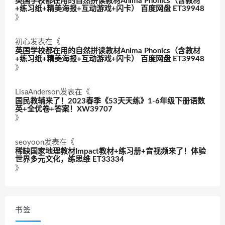
英国学校都在用的自然拼读教材Anima Phonics（含教材
+练习纸+精美海报+互动游戏+闪卡） 百度网盘 ET39948
》
初心
发表在《
英国学校都在用的自然拼读教材Anima Phonics（含教材
+练习纸+精美海报+互动游戏+闪卡） 百度网盘 ET39948
》
LisaAnderson
发表在《
国民教辅来了！2023春季《53天天练》1-6年级下册语数
英+全优卷+答案！XW39707
》
seoyoon
发表在《
稀缺国家地理教材Impact教材+练习册+音视频来了！体验
世界多元文化，练思维 ET33334
》
书签