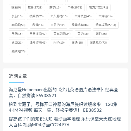
探索
(9)
故事
(2729)
数学
(13)
早教
(2971)
智力开发
(671)
杂志
(13)
桥梁书
(25)
汽车题材
(15)
牛津书虫
(43)
牛津树
(16)
画啦啦
(50)
科普
(16)
章节书
(12)
经典绘本
(36)
绘本故事
(2734)
自然
(15)
自然拼读
(47)
英文动画
(34)
英语
(18)
词汇
(25)
语法
(21)
课外读物
(43)
闪卡
(10)
阅读
(18)
阅读能力
(73)
高频词
(20)
近期文章
海尼曼Heinemann出版的《少儿英语图片语法书》经典全
套，自然拼读 EW38521
挖到宝藏了，号称开口神器的海尼曼唱读版来啦！120集
4KMP4视频 每天一集，轻松学英语！ EB38532
提高孩子们的知识认知 看动画学地理 乐乐课堂天天练地理
大百科 视频MP4动画CG24976