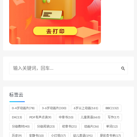
标签云
0-4岁动画片
(78)
3-6岁动画片
(330)
6岁以上动画
(161)
BBC
(132)
DK
(13)
PDF有声点读
(9)
中章书
(10)
儿童英语
(663)
写作
(17)
分级教材
(40)
分级阅读
(23)
初章书
(21)
动画片
(36)
单词
(12)
历史
(9)
安静书
(10)
小灯塔
(57)
幼儿英语
(191)
廖彩杏书单
(17)