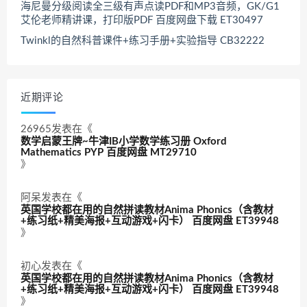
海尼曼分级阅读全三级有声点读PDF和MP3音频，GK/G1
艾伦老师精讲课，打印版PDF 百度网盘下载 ET30497
Twinkl的自然科普课件+练习手册+实验指导 CB32222
近期评论
26965
发表在《
数学启蒙王牌~牛津IB小学数学练习册 Oxford
Mathematics PYP 百度网盘 MT29710
》
阿呆
发表在《
英国学校都在用的自然拼读教材Anima Phonics（含教材
+练习纸+精美海报+互动游戏+闪卡） 百度网盘 ET39948
》
初心
发表在《
英国学校都在用的自然拼读教材Anima Phonics（含教材
+练习纸+精美海报+互动游戏+闪卡） 百度网盘 ET39948
》