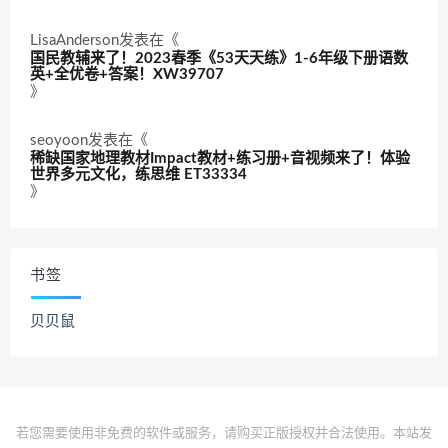
LisaAnderson
发表在《
国民教辅来了！2023春季《53天天练》1-6年级下册语数
英+全优卷+答案！XW39707
》
seoyoon
发表在《
稀缺国家地理教材Impact教材+练习册+音视频来了！体验
世界多元文化，练思维 ET33334
》
书签
贝贝鼠
若您需要使用非免费的软件或服务，请购买正版授权并合法使用。本站发