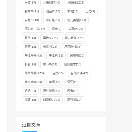
写作
(17)
分级教材
(40)
分级阅读
(23)
初章书
(21)
动画片
(36)
单词
(12)
历史
(9)
安静书
(10)
小灯塔
(57)
幼儿英语
(191)
廖彩杏书单
(17)
探索
(9)
故事
(2729)
数学
(13)
早教
(2971)
智力开发
(671)
杂志
(13)
桥梁书
(25)
汽车题材
(15)
牛津书虫
(43)
牛津树
(16)
画啦啦
(50)
科普
(16)
章节书
(12)
经典绘本
(36)
绘本故事
(2734)
自然
(15)
自然拼读
(47)
英文动画
(34)
英语
(18)
词汇
(25)
语法
(21)
课外读物
(43)
闪卡
(10)
阅读
(18)
阅读能力
(73)
高频词
(20)
近期文章