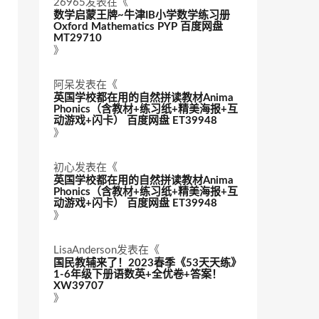
26965
发表在《
数学启蒙王牌~牛津IB小学数学练习册
Oxford Mathematics PYP 百度网盘
MT29710
》
阿呆
发表在《
英国学校都在用的自然拼读教材Anima
Phonics（含教材+练习纸+精美海报+互
动游戏+闪卡） 百度网盘 ET39948
》
初心
发表在《
英国学校都在用的自然拼读教材Anima
Phonics（含教材+练习纸+精美海报+互
动游戏+闪卡） 百度网盘 ET39948
》
LisaAnderson
发表在《
国民教辅来了！2023春季《53天天练》
1-6年级下册语数英+全优卷+答案！
XW39707
》