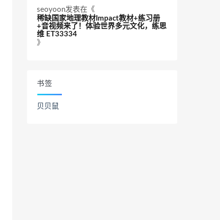
seoyoon
发表在《
稀缺国家地理教材Impact教材+练习册
+音视频来了！体验世界多元文化，练思
维 ET33334
》
书签
贝贝鼠