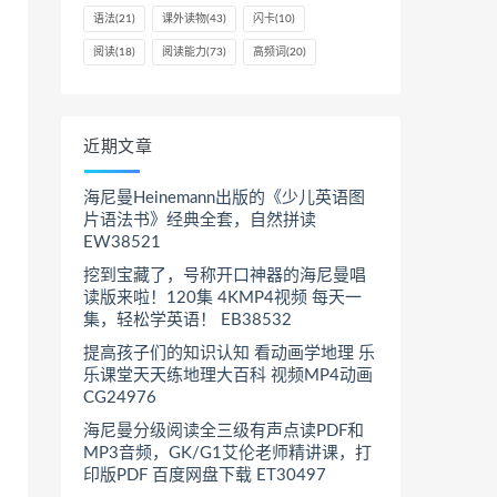
语法
(21)
课外读物
(43)
闪卡
(10)
阅读
(18)
阅读能力
(73)
高频词
(20)
近期文章
海尼曼Heinemann出版的《少儿英语图
片语法书》经典全套，自然拼读
EW38521
挖到宝藏了，号称开口神器的海尼曼唱
读版来啦！120集 4KMP4视频 每天一
集，轻松学英语！ EB38532
提高孩子们的知识认知 看动画学地理 乐
乐课堂天天练地理大百科 视频MP4动画
CG24976
海尼曼分级阅读全三级有声点读PDF和
MP3音频，GK/G1艾伦老师精讲课，打
印版PDF 百度网盘下载 ET30497