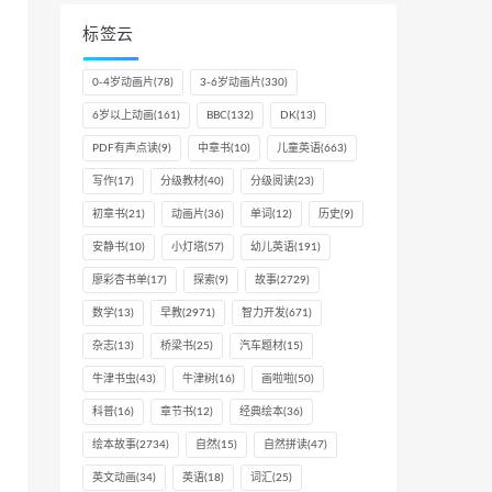
标签云
0-4岁动画片
(78)
3-6岁动画片
(330)
6岁以上动画
(161)
BBC
(132)
DK
(13)
PDF有声点读
(9)
中章书
(10)
儿童英语
(663)
写作
(17)
分级教材
(40)
分级阅读
(23)
初章书
(21)
动画片
(36)
单词
(12)
历史
(9)
安静书
(10)
小灯塔
(57)
幼儿英语
(191)
廖彩杏书单
(17)
探索
(9)
故事
(2729)
数学
(13)
早教
(2971)
智力开发
(671)
杂志
(13)
桥梁书
(25)
汽车题材
(15)
牛津书虫
(43)
牛津树
(16)
画啦啦
(50)
科普
(16)
章节书
(12)
经典绘本
(36)
绘本故事
(2734)
自然
(15)
自然拼读
(47)
英文动画
(34)
英语
(18)
词汇
(25)