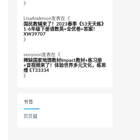
》
LisaAnderson
发表在《
国民教辅来了！2023春季《53天天练》
1-6年级下册语数英+全优卷+答案！
XW39707
》
seoyoon
发表在《
稀缺国家地理教材Impact教材+练习册
+音视频来了！体验世界多元文化，练思
维 ET33334
》
书签
贝贝鼠