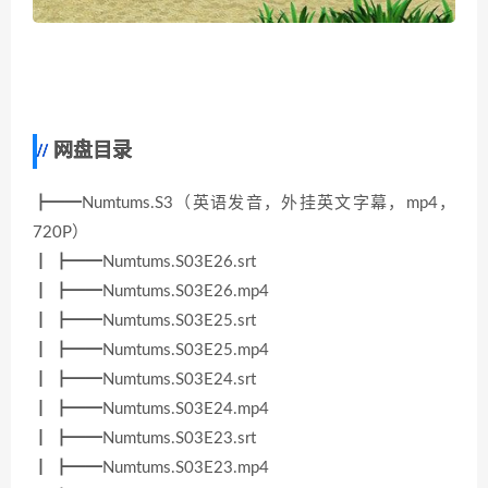
网盘目录
┣━━Numtums.S3（英语发音，外挂英文字幕，mp4，
720P）
┃ ┣━━Numtums.S03E26.srt
┃ ┣━━Numtums.S03E26.mp4
┃ ┣━━Numtums.S03E25.srt
┃ ┣━━Numtums.S03E25.mp4
┃ ┣━━Numtums.S03E24.srt
┃ ┣━━Numtums.S03E24.mp4
┃ ┣━━Numtums.S03E23.srt
┃ ┣━━Numtums.S03E23.mp4