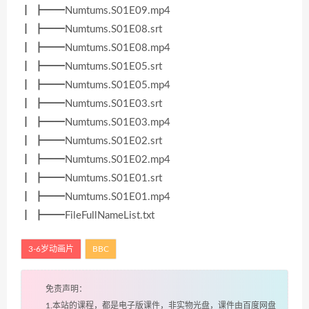
┃ ┣━━Numtums.S01E09.mp4
┃ ┣━━Numtums.S01E08.srt
┃ ┣━━Numtums.S01E08.mp4
┃ ┣━━Numtums.S01E05.srt
┃ ┣━━Numtums.S01E05.mp4
┃ ┣━━Numtums.S01E03.srt
┃ ┣━━Numtums.S01E03.mp4
┃ ┣━━Numtums.S01E02.srt
┃ ┣━━Numtums.S01E02.mp4
┃ ┣━━Numtums.S01E01.srt
┃ ┣━━Numtums.S01E01.mp4
┃ ┣━━FileFullNameList.txt
3-6岁动画片
BBC
免责声明：
1.本站的课程，都是电子版课件，非实物光盘，课件由百度网盘