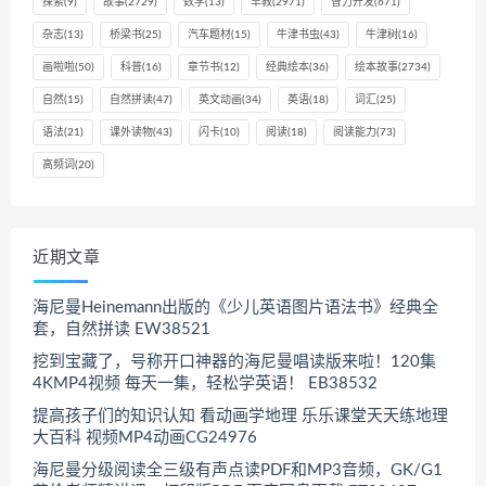
探索
(9)
故事
(2729)
数学
(13)
早教
(2971)
智力开发
(671)
杂志
(13)
桥梁书
(25)
汽车题材
(15)
牛津书虫
(43)
牛津树
(16)
画啦啦
(50)
科普
(16)
章节书
(12)
经典绘本
(36)
绘本故事
(2734)
自然
(15)
自然拼读
(47)
英文动画
(34)
英语
(18)
词汇
(25)
语法
(21)
课外读物
(43)
闪卡
(10)
阅读
(18)
阅读能力
(73)
高频词
(20)
近期文章
海尼曼Heinemann出版的《少儿英语图片语法书》经典全
套，自然拼读 EW38521
挖到宝藏了，号称开口神器的海尼曼唱读版来啦！120集
4KMP4视频 每天一集，轻松学英语！ EB38532
提高孩子们的知识认知 看动画学地理 乐乐课堂天天练地理
大百科 视频MP4动画CG24976
海尼曼分级阅读全三级有声点读PDF和MP3音频，GK/G1