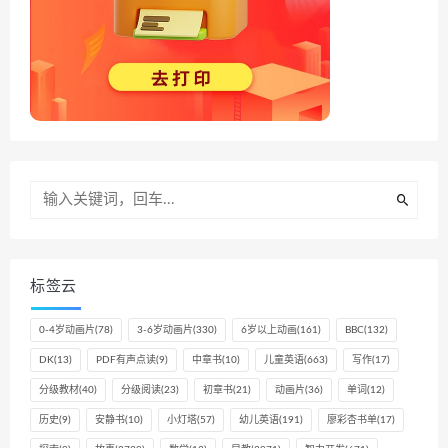
标签云
0-4岁动画片
(78)
3-6岁动画片
(330)
6岁以上动画
(161)
BBC
(132)
DK
(13)
PDF有声点读
(9)
中章书
(10)
儿童英语
(663)
写作
(17)
分级教材
(40)
分级阅读
(23)
初章书
(21)
动画片
(36)
单词
(12)
历史
(9)
安静书
(10)
小灯塔
(57)
幼儿英语
(191)
廖彩杏书单
(17)