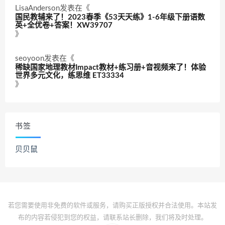
LisaAnderson
发表在《
国民教辅来了！2023春季《53天天练》1-6年级下册语数
英+全优卷+答案！XW39707
》
seoyoon
发表在《
稀缺国家地理教材Impact教材+练习册+音视频来了！体验
世界多元文化，练思维 ET33334
》
书签
贝贝鼠
若您需要使用非免费的软件或服务，请购买正版授权并合法使用。本站发
布的内容若侵犯到您的权益，请联系站长删除，我们将及时处理。