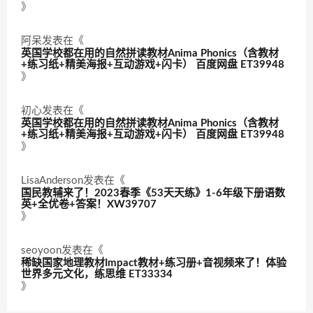
》
阿呆
发表在《
英国学校都在用的自然拼读教材Anima Phonics（含教材
+练习纸+精美海报+互动游戏+闪卡） 百度网盘 ET39948
》
初心
发表在《
英国学校都在用的自然拼读教材Anima Phonics（含教材
+练习纸+精美海报+互动游戏+闪卡） 百度网盘 ET39948
》
LisaAnderson
发表在《
国民教辅来了！2023春季《53天天练》1-6年级下册语数
英+全优卷+答案！XW39707
》
seoyoon
发表在《
稀缺国家地理教材Impact教材+练习册+音视频来了！体验
世界多元文化，练思维 ET33334
》