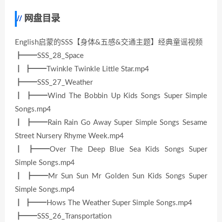
网盘目录
English启蒙的SSS【身体&五感&交通主题】经典童谣视频
┣━━SSS_28_Space
┃ ┣━━Twinkle Twinkle Little Star.mp4
┣━━SSS_27_Weather
┃ ┣━━Wind The Bobbin Up Kids Songs Super Simple
Songs.mp4
┃ ┣━━Rain Rain Go Away Super Simple Songs Sesame
Street Nursery Rhyme Week.mp4
┃ ┣━━Over The Deep Blue Sea Kids Songs Super
Simple Songs.mp4
┃ ┣━━Mr Sun Sun Mr Golden Sun Kids Songs Super
Simple Songs.mp4
┃ ┣━━Hows The Weather Super Simple Songs.mp4
┣━━SSS_26_Transportation