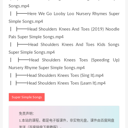
Songs.mp4
┃ ┣━━Here We Go Looby Loo Nursery Rhymes Super
Simple Songs.mp4
┃ ┣━━Head Shoulders Knees And Toes (2019) Noodle
Pals Super Simple Songs.mp4
┃ ┣━━Head Shoulders Knees And Toes Kids Songs
Super Simple Songs.mp4
┃ ┣━━Head Shoulders Knees Toes (Speeding Up)
Nursery Rhyme Super Simple Songs.mp4
┃ ┣━━Head Shoulders Knees Toes (Sing It).mp4
┃ ┣━━Head Shoulders Knees Toes (Learn It).mp4
Super Simple Songs
免责声明：
1.本站的课程，都是电子版课件，非实物光盘，课件由百度网盘
发送（百度网盘下载教程）。