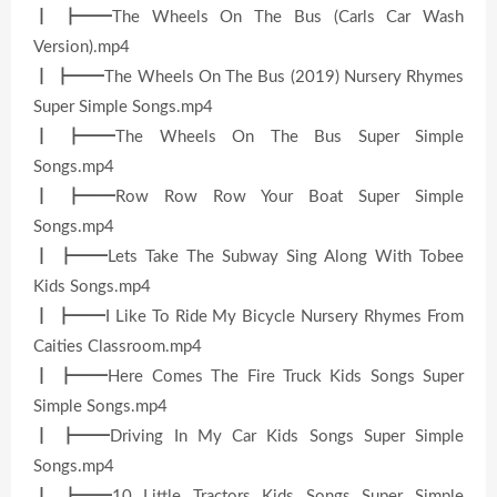
┃ ┣━━The Wheels On The Bus (Carls Car Wash
Version).mp4
┃ ┣━━The Wheels On The Bus (2019) Nursery Rhymes
Super Simple Songs.mp4
┃ ┣━━The Wheels On The Bus Super Simple
Songs.mp4
┃ ┣━━Row Row Row Your Boat Super Simple
Songs.mp4
┃ ┣━━Lets Take The Subway Sing Along With Tobee
Kids Songs.mp4
┃ ┣━━I Like To Ride My Bicycle Nursery Rhymes From
Caities Classroom.mp4
┃ ┣━━Here Comes The Fire Truck Kids Songs Super
Simple Songs.mp4
┃ ┣━━Driving In My Car Kids Songs Super Simple
Songs.mp4
┃ ┣━━10 Little Tractors Kids Songs Super Simple