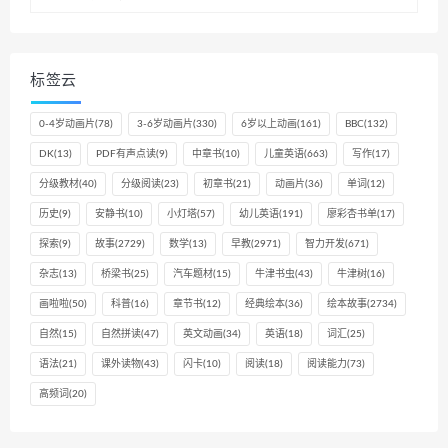
标签云
0-4岁动画片
(78)
3-6岁动画片
(330)
6岁以上动画
(161)
BBC
(132)
DK
(13)
PDF有声点读
(9)
中章书
(10)
儿童英语
(663)
写作
(17)
分级教材
(40)
分级阅读
(23)
初章书
(21)
动画片
(36)
单词
(12)
历史
(9)
安静书
(10)
小灯塔
(57)
幼儿英语
(191)
廖彩杏书单
(17)
探索
(9)
故事
(2729)
数学
(13)
早教
(2971)
智力开发
(671)
杂志
(13)
桥梁书
(25)
汽车题材
(15)
牛津书虫
(43)
牛津树
(16)
画啦啦
(50)
科普
(16)
章节书
(12)
经典绘本
(36)
绘本故事
(2734)
自然
(15)
自然拼读
(47)
英文动画
(34)
英语
(18)
词汇
(25)
语法
(21)
课外读物
(43)
闪卡
(10)
阅读
(18)
阅读能力
(73)
高频词
(20)