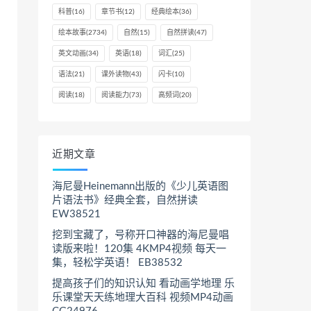
科普
(16)
章节书
(12)
经典绘本
(36)
绘本故事
(2734)
自然
(15)
自然拼读
(47)
英文动画
(34)
英语
(18)
词汇
(25)
语法
(21)
课外读物
(43)
闪卡
(10)
阅读
(18)
阅读能力
(73)
高频词
(20)
近期文章
海尼曼Heinemann出版的《少儿英语图
片语法书》经典全套，自然拼读
EW38521
挖到宝藏了，号称开口神器的海尼曼唱
读版来啦！120集 4KMP4视频 每天一
集，轻松学英语！ EB38532
提高孩子们的知识认知 看动画学地理 乐
乐课堂天天练地理大百科 视频MP4动画