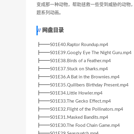
变成那一种动物，帮助拯救一些受到威胁的动物
题系列动画。
网盘目录
┣━━S01E40.Raptor Roundup.mp4
┣━━S01E39.Googly Eye The Night Guru.mp4
┣━━S01E38.Birds of a Feather.mp4
┣━━S01E37.Stuck on Sharks.mp4
┣━━S01E36.A Bat in the Brownies.mp4
┣━━S01E35.Quillbers Birthday Present.mp4
┣━━S01E34.Little Howler.mp4
┣━━S01E33.The Gecko Effect.mp4
┣━━S01E32.Flight of the Pollinators.mp4
┣━━S01E31.Masked Bandits.mp4
┣━━S01E30.The Food Chain Game.mp4
┣━━S01E29.Seasquatch.mp4