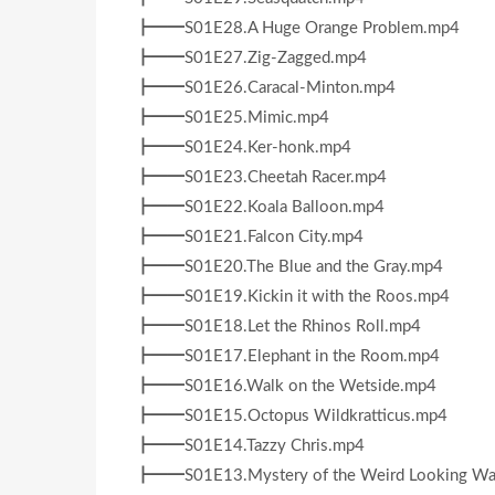
┣━━S01E28.A Huge Orange Problem.mp4
┣━━S01E27.Zig-Zagged.mp4
┣━━S01E26.Caracal-Minton.mp4
┣━━S01E25.Mimic.mp4
┣━━S01E24.Ker-honk.mp4
┣━━S01E23.Cheetah Racer.mp4
┣━━S01E22.Koala Balloon.mp4
┣━━S01E21.Falcon City.mp4
┣━━S01E20.The Blue and the Gray.mp4
┣━━S01E19.Kickin it with the Roos.mp4
┣━━S01E18.Let the Rhinos Roll.mp4
┣━━S01E17.Elephant in the Room.mp4
┣━━S01E16.Walk on the Wetside.mp4
┣━━S01E15.Octopus Wildkratticus.mp4
┣━━S01E14.Tazzy Chris.mp4
┣━━S01E13.Mystery of the Weird Looking Wa