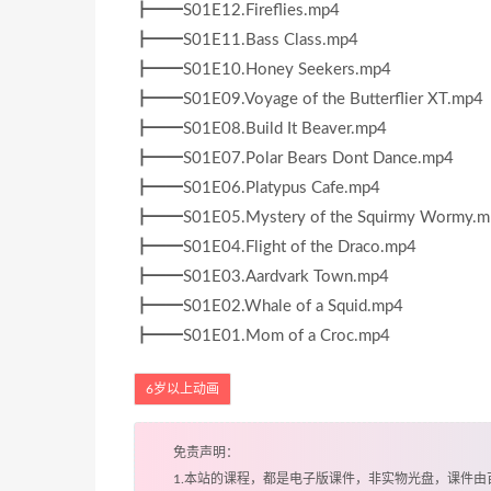
┣━━S01E12.Fireflies.mp4
┣━━S01E11.Bass Class.mp4
┣━━S01E10.Honey Seekers.mp4
┣━━S01E09.Voyage of the Butterflier XT.mp4
┣━━S01E08.Build It Beaver.mp4
┣━━S01E07.Polar Bears Dont Dance.mp4
┣━━S01E06.Platypus Cafe.mp4
┣━━S01E05.Mystery of the Squirmy Wormy.m
┣━━S01E04.Flight of the Draco.mp4
┣━━S01E03.Aardvark Town.mp4
┣━━S01E02.Whale of a Squid.mp4
┣━━S01E01.Mom of a Croc.mp4
6岁以上动画
免责声明：
1.本站的课程，都是电子版课件，非实物光盘，课件