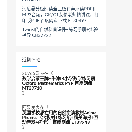
CG24976
海尼曼分级阅读全三级有声点读PDF和
MP3音频，GK/G1艾伦老师精讲课，打
印版PDF 百度网盘下载 ET30497
Twinkl的自然科普课件+练习手册+实验
指导 CB32222
近期评论
26965
发表在《
数学启蒙王牌~牛津IB小学数学练习册
Oxford Mathematics PYP 百度网盘
MT29710
》
阿呆
发表在《
英国学校都在用的自然拼读教材Anima
Phonics（含教材+练习纸+精美海报+互
动游戏+闪卡） 百度网盘 ET39948
》