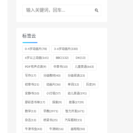
标签云
0-4岁动画片
(78)
3-6岁动画片
(330)
6岁以上动画
(161)
BBC
(132)
DK
(13)
PDF有声点读
(9)
中章书
(10)
儿童英语
(663)
写作
(17)
分级教材
(40)
分级阅读
(23)
初章书
(21)
动画片
(36)
单词
(12)
历史
(9)
安静书
(10)
小灯塔
(57)
幼儿英语
(191)
廖彩杏书单
(17)
探索
(9)
故事
(2729)
数学
(13)
早教
(2971)
智力开发
(671)
杂志
(13)
桥梁书
(25)
汽车题材
(15)
牛津书虫
(43)
牛津树
(16)
画啦啦
(50)