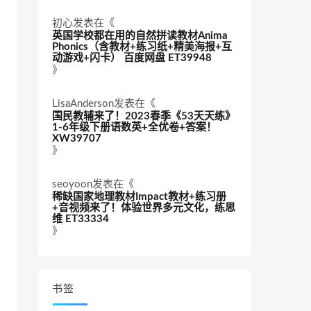
初心
发表在《
英国学校都在用的自然拼读教材Anima
Phonics（含教材+练习纸+精美海报+互
动游戏+闪卡） 百度网盘 ET39948
》
LisaAnderson
发表在《
国民教辅来了！2023春季《53天天练》
1-6年级下册语数英+全优卷+答案！
XW39707
》
seoyoon
发表在《
稀缺国家地理教材Impact教材+练习册
+音视频来了！体验世界多元文化，练思
维 ET33334
》
书签