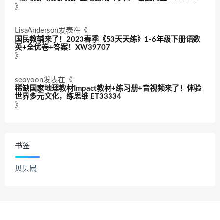
》
LisaAnderson
发表在《
国民教辅来了！2023春季《53天天练》1-6年级下册语数
英+全优卷+答案！XW39707
》
seoyoon
发表在《
稀缺国家地理教材Impact教材+练习册+音视频来了！体验
世界多元文化，练思维 ET33334
》
书签
贝贝鼠