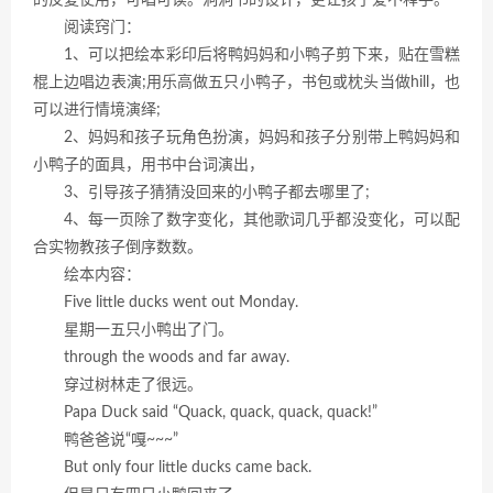
的反复使用，可唱可读。洞洞书的设计，更让孩子爱不释手。
阅读窍门：
1、可以把绘本彩印后将鸭妈妈和小鸭子剪下来，贴在雪糕
棍上边唱边表演;用乐高做五只小鸭子，书包或枕头当做hill，也
可以进行情境演绎;
2、妈妈和孩子玩角色扮演，妈妈和孩子分别带上鸭妈妈和
小鸭子的面具，用书中台词演出，
3、引导孩子猜猜没回来的小鸭子都去哪里了;
4、每一页除了数字变化，其他歌词几乎都没变化，可以配
合实物教孩子倒序数数。
绘本内容：
Five little ducks went out Monday.
星期一五只小鸭出了门。
through the woods and far away.
穿过树林走了很远。
Papa Duck said “Quack, quack, quack, quack!”
鸭爸爸说“嘎~~~”
But only four little ducks came back.