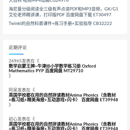
大百科 视频MP4动画CG24976
海尼曼分级阅读全三级有声点读PDF和MP3音频，GK/G1
艾伦老师精讲课，打印版PDF 百度网盘下载 ET30497
Twinkl的自然科普课件+练习手册+实验指导 CB32222
近期评论
26965
发表在《
数学启蒙王牌~牛津IB小学数学练习册 Oxford
Mathematics PYP 百度网盘 MT29710
》
阿呆
发表在《
英国学校都在用的自然拼读教材Anima Phonics（含教材
+练习纸+精美海报+互动游戏+闪卡） 百度网盘 ET39948
》
初心
发表在《
英国学校都在用的自然拼读教材Anima Phonics（含教材
+练习纸+精美海报+互动游戏+闪卡） 百度网盘 ET39948