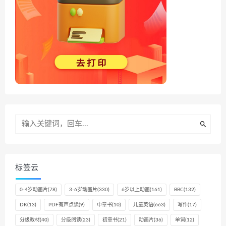
标签云
0-4岁动画片
(78)
3-6岁动画片
(330)
6岁以上动画
(161)
BBC
(132)
DK
(13)
PDF有声点读
(9)
中章书
(10)
儿童英语
(663)
写作
(17)
分级教材
(40)
分级阅读
(23)
初章书
(21)
动画片
(36)
单词
(12)