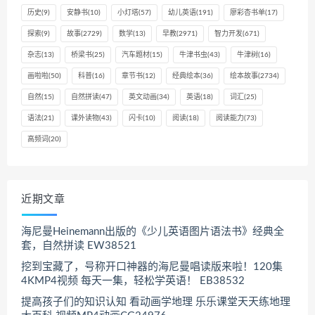
历史
(9)
安静书
(10)
小灯塔
(57)
幼儿英语
(191)
廖彩杏书单
(17)
探索
(9)
故事
(2729)
数学
(13)
早教
(2971)
智力开发
(671)
杂志
(13)
桥梁书
(25)
汽车题材
(15)
牛津书虫
(43)
牛津树
(16)
画啦啦
(50)
科普
(16)
章节书
(12)
经典绘本
(36)
绘本故事
(2734)
自然
(15)
自然拼读
(47)
英文动画
(34)
英语
(18)
词汇
(25)
语法
(21)
课外读物
(43)
闪卡
(10)
阅读
(18)
阅读能力
(73)
高频词
(20)
近期文章
海尼曼Heinemann出版的《少儿英语图片语法书》经典全
套，自然拼读 EW38521
挖到宝藏了，号称开口神器的海尼曼唱读版来啦！120集
4KMP4视频 每天一集，轻松学英语！ EB38532
提高孩子们的知识认知 看动画学地理 乐乐课堂天天练地理