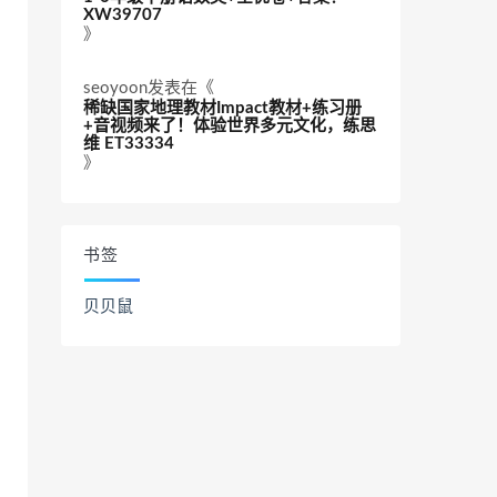
XW39707
》
seoyoon
发表在《
稀缺国家地理教材Impact教材+练习册
+音视频来了！体验世界多元文化，练思
维 ET33334
》
书签
贝贝鼠