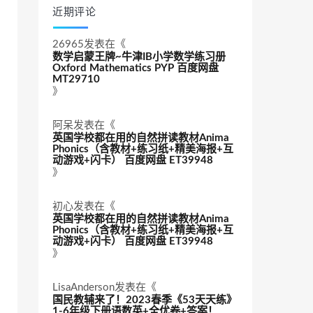
近期评论
26965
发表在《
数学启蒙王牌~牛津IB小学数学练习册
Oxford Mathematics PYP 百度网盘
MT29710
》
阿呆
发表在《
英国学校都在用的自然拼读教材Anima
Phonics（含教材+练习纸+精美海报+互
动游戏+闪卡） 百度网盘 ET39948
》
初心
发表在《
英国学校都在用的自然拼读教材Anima
Phonics（含教材+练习纸+精美海报+互
动游戏+闪卡） 百度网盘 ET39948
》
LisaAnderson
发表在《
国民教辅来了！2023春季《53天天练》
1-6年级下册语数英+全优卷+答案！