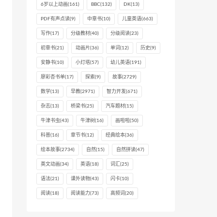
6岁以上动画
(161)
BBC
(132)
DK
(13)
PDF有声点读
(9)
中章书
(10)
儿童英语
(663)
写作
(17)
分级教材
(40)
分级阅读
(23)
初章书
(21)
动画片
(36)
单词
(12)
历史
(9)
安静书
(10)
小灯塔
(57)
幼儿英语
(191)
廖彩杏书单
(17)
探索
(9)
故事
(2729)
数学
(13)
早教
(2971)
智力开发
(671)
杂志
(13)
桥梁书
(25)
汽车题材
(15)
牛津书虫
(43)
牛津树
(16)
画啦啦
(50)
科普
(16)
章节书
(12)
经典绘本
(36)
绘本故事
(2734)
自然
(15)
自然拼读
(47)
英文动画
(34)
英语
(18)
词汇
(25)
语法
(21)
课外读物
(43)
闪卡
(10)
阅读
(18)
阅读能力
(73)
高频词
(20)