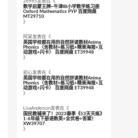
26965
发表在《
数学启蒙王牌~牛津IB小学数学练习册
Oxford Mathematics PYP 百度网盘
MT29710
》
阿呆
发表在《
英国学校都在用的自然拼读教材Anima
Phonics（含教材+练习纸+精美海报+互
动游戏+闪卡） 百度网盘 ET39948
》
初心
发表在《
英国学校都在用的自然拼读教材Anima
Phonics（含教材+练习纸+精美海报+互
动游戏+闪卡） 百度网盘 ET39948
》
LisaAnderson
发表在《
国民教辅来了！2023春季《53天天练》
1-6年级下册语数英+全优卷+答案！
XW39707
》