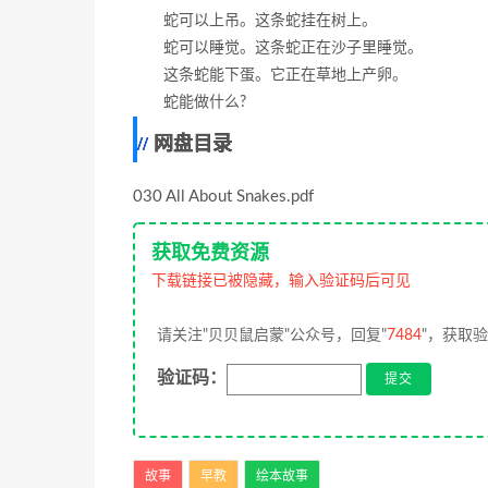
蛇可以上吊。这条蛇挂在树上。
蛇可以睡觉。这条蛇正在沙子里睡觉。
这条蛇能下蛋。它正在草地上产卵。
蛇能做什么?
网盘目录
030 All About Snakes.pdf
获取免费资源
下载链接已被隐藏，输入验证码后可见
请关注"贝贝鼠启蒙"公众号，回复"
7484
"，获取
验证码：
故事
早教
绘本故事