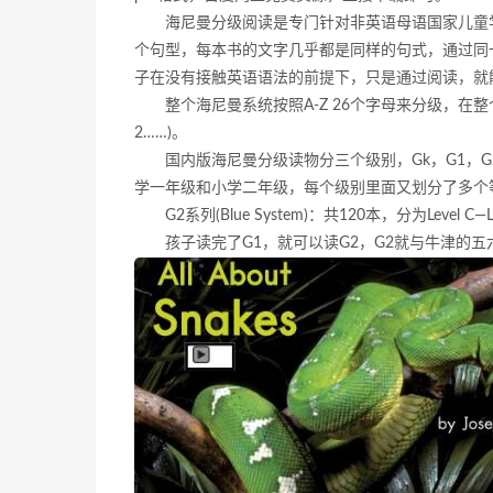
海尼曼分级阅读是专门针对非英语母语国家儿童
个句型，每本书的文字几乎都是同样的句式，通过同
子在没有接触英语语法的前提下，只是通过阅读，就
整个海尼曼系统按照A-Z 26个字母来分级，在整个基
2……)。
国内版海尼曼分级读物分三个级别，Gk，G1，
学一年级和小学二年级，每个级别里面又划分了多个
G2系列(Blue System)：共120本，分为Leve
孩子读完了G1，就可以读G2，G2就与牛津的五