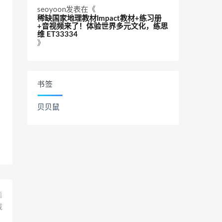
seoyoon
发表在《
稀缺国家地理教材Impact教材+练习册
+音视频来了！体验世界多元文化，练思
维 ET33334
》
书签
贝贝鼠
篇
载