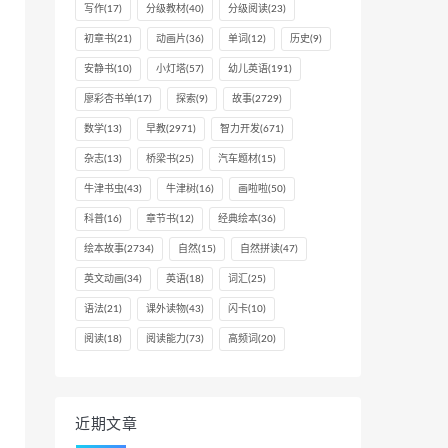
写作
(17)
分级教材
(40)
分级阅读
(23)
初章书
(21)
动画片
(36)
单词
(12)
历史
(9)
安静书
(10)
小灯塔
(57)
幼儿英语
(191)
廖彩杏书单
(17)
探索
(9)
故事
(2729)
数学
(13)
早教
(2971)
智力开发
(671)
杂志
(13)
桥梁书
(25)
汽车题材
(15)
牛津书虫
(43)
牛津树
(16)
画啦啦
(50)
科普
(16)
章节书
(12)
经典绘本
(36)
绘本故事
(2734)
自然
(15)
自然拼读
(47)
英文动画
(34)
英语
(18)
词汇
(25)
语法
(21)
课外读物
(43)
闪卡
(10)
阅读
(18)
阅读能力
(73)
高频词
(20)
近期文章