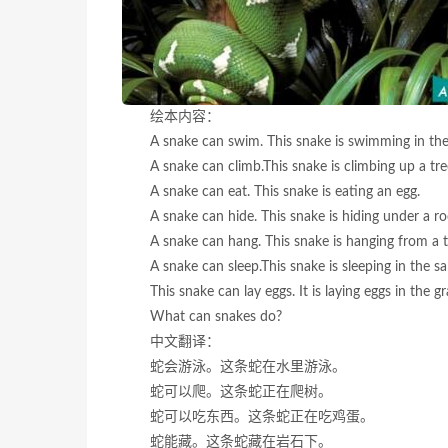
绘本内容：
A snake can swim. This snake is swimming in the
A snake can climb.This snake is climbing up a tre
A snake can eat. This snake is eating an egg.
A snake can hide. This snake is hiding under a ro
A snake can hang. This snake is hanging from a t
A snake can sleep.This snake is sleeping in the s
This snake can lay eggs. It is laying eggs in the gr
What can snakes do?
中文翻译：
蛇会游泳。这条蛇在水里游泳。
蛇可以爬。这条蛇正在爬树。
蛇可以吃东西。这条蛇正在吃鸡蛋。
蛇能藏。这条蛇藏在岩石下。