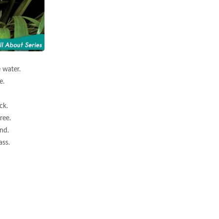
 water.
e.
ck.
ree.
and.
ass.