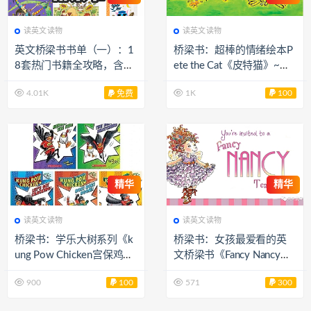
读英文读物
读英文读物
英文桥梁书书单（一）：1
桥梁书：超棒的情绪绘本P
8套热门书籍全攻略，含难
ete the Cat《皮特猫》~含2
度等级介绍+资源分享 EB3
1册绘本+视频+音频+游戏
4.01K
1K
100
免费
7803
互动册等 百度网盘 EB377
73
精华
精华
读英文读物
读英文读物
桥梁书：学乐大树系列《k
桥梁书：女孩最爱看的英
ung Pow Chicken宫保鸡
文桥梁书《Fancy Nancy》
丁》男孩桥梁书PDF+电子
漂亮的南希41册音频+48
900
100
571
300
书+音频（可下载） EB377
册绘本PDF 百度网盘下载 E
78
B37782