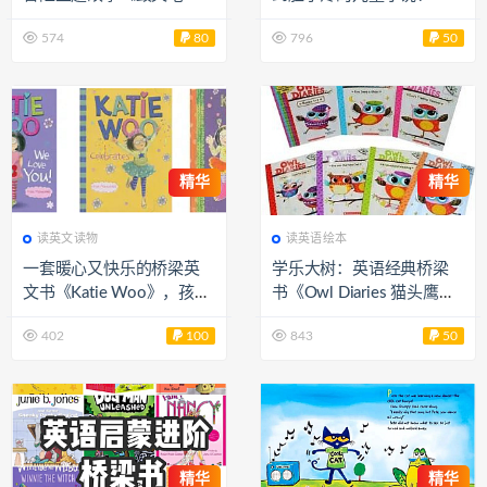
记》！
mwood – Nadia Shireen
574
80
796
50
精华
精华
读英文读物
读英语绘本
一套暖心又快乐的桥梁英
学乐大树：英语经典桥梁
文书《Katie Woo》，孩子
书《Owl Diaries 猫头鹰日
很着迷！
记》电子书+MP3+1080P
402
100
843
50
超清动画 EP32229
精华
精华