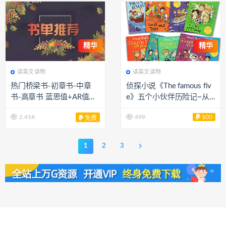
精华
精华
读英文读物
读英文读物
热门桥梁书-初章书-中章
侦探小说《The famous fiv
书-高章书 蓝思值+AR值，
e》五个小伙伴历险记~从
百度网盘下载
桥梁到初章的过渡好书 EB
2.41K
499
100
免费
37336
1
2
3