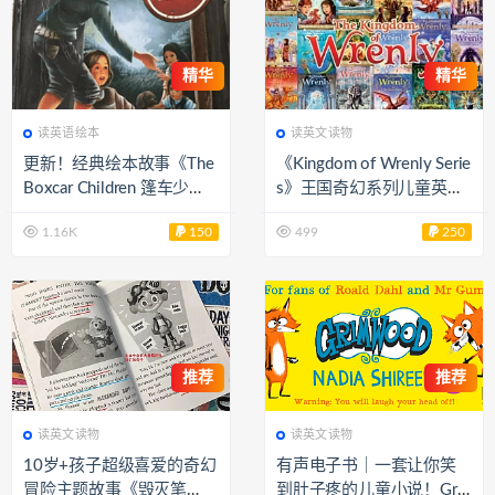
精华
精华
读英语绘本
读英文读物
更新！经典绘本故事《The
《Kingdom of Wrenly Serie
Boxcar Children 篷车少
s》王国奇幻系列儿童英文
年》143部PDF+138部音
桥梁书PDF+MP3音频 百度
1.16K
150
499
250
频MP3 百度网盘下载 EP2
网盘下载 EB40374
9795
推荐
推荐
读英文读物
读英文读物
10岁+孩子超级喜爱的奇幻
​有声电子书｜一套让你笑
冒险主题故事《毁灭笔
到肚子疼的儿童小说！Gri