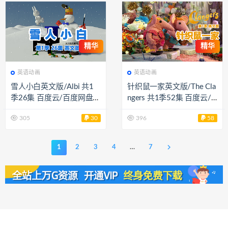
精华
精华
英语动画
英语动画
雪人小白英文版/Albi 共1
针织鼠一家英文版/The Cla
季26集 百度云/百度网盘下
ngers 共1季52集 百度云/
载 EA40104
百度网盘下载 EA40029
305
30
396
58
1
2
3
4
…
7