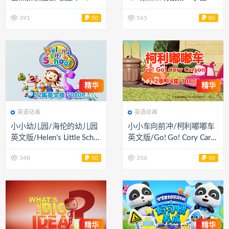
4集+字幕+游戏手册等）百
集英文动画视频熊鼠一家
391
50
565
80
度网盘资源 EA40624
百度网盘下载 EA40469
精华
精华
英语动画
英语动画
小小幼儿园/海伦的幼儿园
小小车向前冲/柯利嘟嘟车
英文版/Helen’s Little Scho
英文版/Go! Go! Cory Cars
ol 共1季52集 百度云/百度
on 共2季14集 百度云/百度
348
50
356
50
网盘下载 EA40199
网盘下载 EA40201
精华
精华