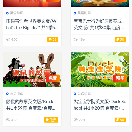
英语动画
英语动画
雨果带你看世界英文版/W
宝宝巴士行为好习惯养成
hat’s the Big Idea? 共1季52
英文版/ 共1季30集 百度
集 百度云/百度网盘下载 E
云/百度网盘下载 EA40062
450
58
496
50
A40091
免费
精华
英语动画
英语动画
鼹鼠的故事英文版/Krtek
鸭宝宝学院英文版/Duck Sc
共1季59集 百度云/百度网
hool 共1季20集 百度云/百
盘下载 EA40054
度网盘下载 EA40102
426
278
50
免费